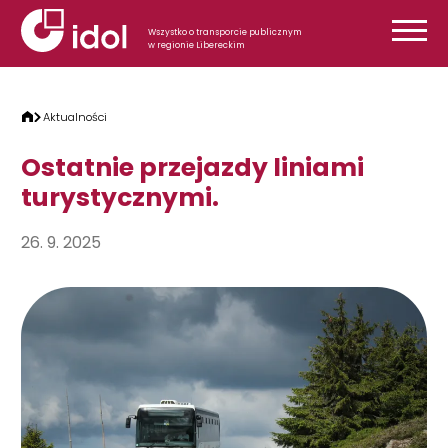
Przejdź do treści
Wszystko o transporcie publicznym
w regionie Libereckim
Aktualności
Ostatnie przejazdy liniami
turystycznymi.
26. 9. 2025