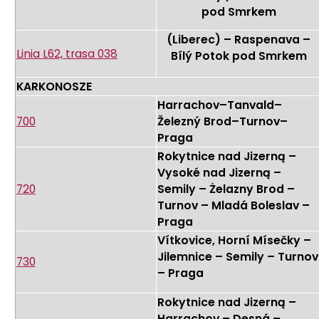
pod Smrkem
(Liberec) – Raspenava –
Linia L62, trasa 038
Bílý Potok pod Smrkem
KARKONOSZE
Harrachov–Tanvald–
700
Železný Brod–Turnov–
Praga
Rokytnice nad Jizerną –
Vysoké nad Jizerną –
720
Semily – Żelazny Brod –
Turnov – Mladá Boleslav –
Praga
Vítkovice, Horní Mísečky –
Jilemnice – Semily – Turnov
730
– Praga
Rokytnice nad Jizerną –
Harrachov – Desná –