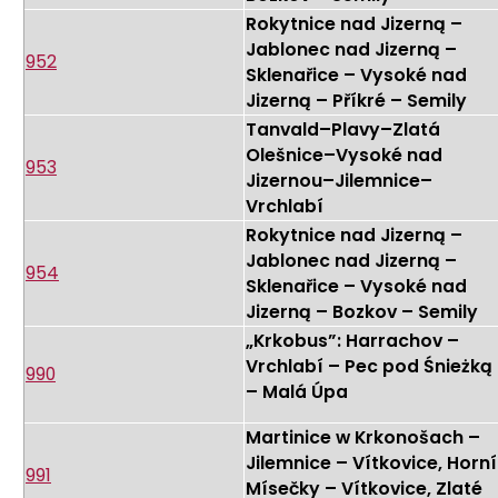
Rokytnice nad Jizerną –
Jablonec nad Jizerną –
952
Sklenařice – Vysoké nad
Jizerną – Příkré – Semily
Tanvald–Plavy–Zlatá
Olešnice–Vysoké nad
953
Jizernou–Jilemnice–
Vrchlabí
Rokytnice nad Jizerną –
Jablonec nad Jizerną –
954
Sklenařice – Vysoké nad
Jizerną – Bozkov – Semily
„Krkobus”: Harrachov –
Vrchlabí – Pec pod Śnieżką
990
– Malá Úpa
Martinice w Krkonošach –
Jilemnice – Vítkovice, Horní
991
Mísečky – Vítkovice, Zlaté