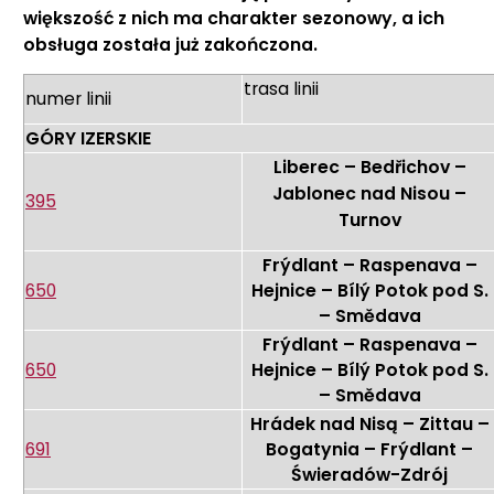
większość z nich ma charakter sezonowy, a ich
obsługa została już zakończona.
trasa linii
numer linii
GÓRY IZERSKIE
Liberec – Bedřichov –
Jablonec nad Nisou –
395
Turnov
Frýdlant – Raspenava –
650
Hejnice – Bílý Potok pod S.
– Smědava
Frýdlant – Raspenava –
650
Hejnice – Bílý Potok pod S.
– Smědava
Hrádek nad Nisą – Zittau –
691
Bogatynia – Frýdlant –
Świeradów-Zdrój