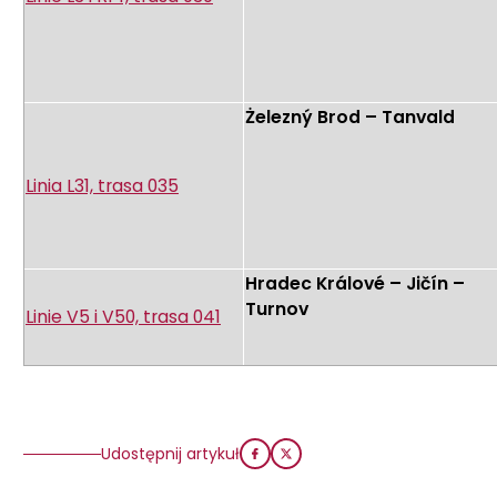
Żelezný Brod – Tanvald
Linia L31, trasa 035
Hradec Králové – Jičín –
Turnov
Linie V5 i V50, trasa 041
Udostępnij artykuł