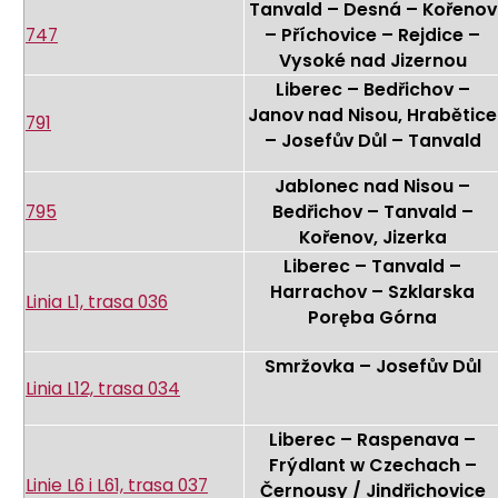
Tanvald – Desná – Kořenov
747
– Příchovice – Rejdice –
Vysoké nad Jizernou
Liberec – Bedřichov –
Janov nad Nisou, Hrabětice
791
– Josefův Důl – Tanvald
Jablonec nad Nisou –
795
Bedřichov – Tanvald –
Kořenov, Jizerka
Liberec – Tanvald –
Harrachov – Szklarska
Linia L1, trasa 036
Poręba Górna
Smržovka – Josefův Důl
Linia L12, trasa 034
Liberec – Raspenava –
Frýdlant w Czechach –
Linie L6 i L61, trasa 037
Černousy / Jindřichovice