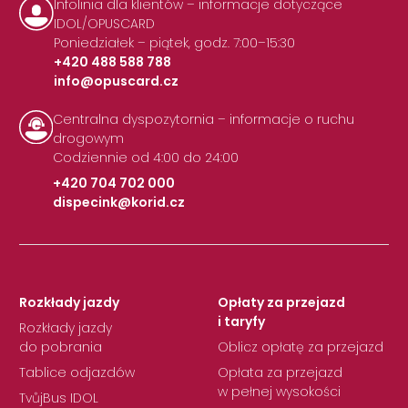
Infolinia dla klientów – informacje dotyczące
IDOL/OPUSCARD
Poniedziałek – piątek, godz. 7:00–15:30
+420 488 588 788
info@opuscard.cz
|
Centralna dyspozytornia – informacje o ruchu
drogowym
Codziennie od 4:00 do 24:00
+420 704 702 000
dispecink@korid.cz
|
Rozkłady jazdy
Opłaty za przejazd
i taryfy
Rozkłady jazdy
do pobrania
Oblicz opłatę za przejazd
Tablice odjazdów
Opłata za przejazd
w pełnej wysokości
TvůjBus IDOL