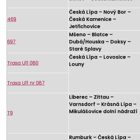
Česká Lípa – Nový Bor –
469
Česká Kamenice –
Jetřichovice
Mšeno – Blatce –
697
Dubá/Houska – Doksy –
Staré Splavy
Česká Lípa – Lovosice –
Trasa U11 080
Louny
Trasa U11 nr 087
Liberec – Zittau –
Varnsdorf – Krásná Lípa –
Mikulášovice dolní nádraží
T9
Rumburk – Česká Lípa –