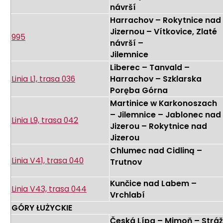
návrší
Harrachov – Rokytnice nad
Jizernou – Vítkovice, Zlaté
995
návrší –
Jilemnice
Liberec – Tanvald –
Linia L1, trasa 036
Harrachov – Szklarska
Poręba Górna
Martinice w Karkonoszach
– Jilemnice – Jablonec nad
Linia L9, trasa 042
Jizerou – Rokytnice nad
Jizerou
Chlumec nad Cidliną –
Linia V41, trasa 040
Trutnov
Kunčice nad Labem –
Linia V43, trasa 044
Vrchlabí
GÓRY ŁUŻYCKIE
Česká Lípa – Mimoň – Stráž