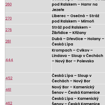
260
pod Ralskem – Hamr na
Jezeře
Liberec – Osečná – Stráž
270
pod Ralskem – Mimoň
Stráž pod Ralskem –
276
Žibřidice – Křižany
Dubá – Dřevčice – Holany –
281
Česká Lípa
Krompach – Cvikov –
Lindava – Sloup v Čechách
444
– Nový Bor – Polevsko
Česká Lípa – Sloup v
452
Čechách – Nový Bor
Nový Bor – Kamenický
461
Šenov – Česká Kamenice
Česká Lípa – Kamenický
462
Šenov – Česká Kamenice