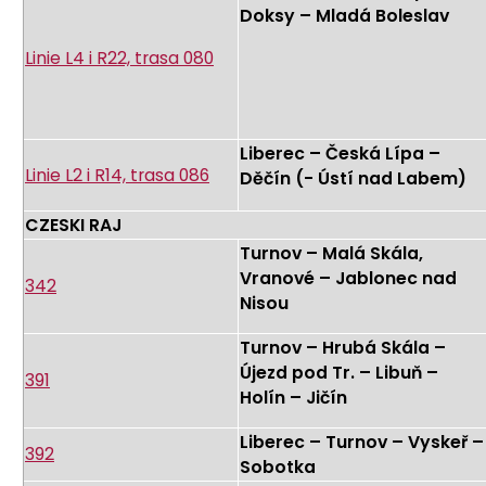
Doksy – Mladá Boleslav
Linie L4 i R22, trasa 080
Liberec – Česká Lípa –
Linie L2 i R14, trasa 086
Děčín (- Ústí nad Labem)
CZESKI RAJ
Turnov – Malá Skála,
Vranové – Jablonec nad
342
Nisou
Turnov – Hrubá Skála –
Újezd pod Tr. – Libuň –
391
Holín – Jičín
Liberec – Turnov – Vyskeř –
392
Sobotka