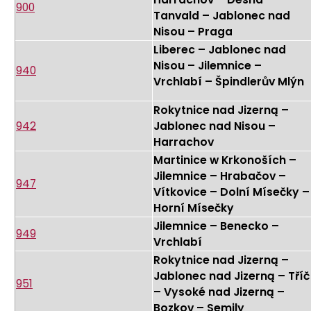
900
Tanvald – Jablonec nad
Nisou – Praga
Liberec – Jablonec nad
Nisou – Jilemnice –
940
Vrchlabí – Špindlerův Mlýn
Rokytnice nad Jizerną –
942
Jablonec nad Nisou –
Harrachov
Martinice w Krkonoších –
Jilemnice – Hrabačov –
947
Vítkovice – Dolní Mísečky –
Horní Mísečky
Jilemnice – Benecko –
949
Vrchlabí
Rokytnice nad Jizerną –
Jablonec nad Jizerną – Tříč
951
– Vysoké nad Jizerną –
Bozkov – Semily