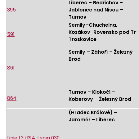
Liberec – Bedřichov –
395
Jablonec nad Nisou –
Turnov
Semily–Chuchelna,
Kozákov–Rovensko pod Tr
591
Troskovice
Semily – Záhoří – Železný
Brod
861
Turnov – Klokočí –
864
Koberovy – Železný Brod
(Hradec Králové) –
Jaroměř – Liberec
Linie L3 i R14, trasa 030