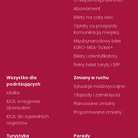
o niepełnosprawności
Abonament
Bilety na całą sieć
Opłaty za przejazdy
komunikacją miejską
Międzynarodowy bilet
EURO-NISA-Ticket+
Bilety i identyfikatory
Pełny tekst taryfy i SPP
Wszystko dla
Zmiany w ruchu
podróżujących
Sytuacje nadzwyczajne
Idolka
Objazdy i zamknięcia
IDOL w regionie
Planowane zmiany
Libereckim
Proponowane zmiany
IDOL do sąsiednich
regionów
Turystyka
Porady