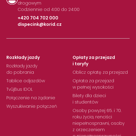
drogowym
Codziennie od 4:00 do 24:00
+420 704 702 000
dispecink@korid.cz
|
Rozkłady jazdy
Opłaty za przejazd
i taryfy
Rozkłady jazdy
do pobrania
Oblicz opłatę za przejazd
Tablice odjazdów
Opłata za przejazd
w pełnej wysokości
TvůjBus IDOL
Bilety dla dzieci
Połączenie na żądanie
i studentów
Wyszukiwanie połączeń
Osoby powyżej 65. i 70.
roku życia, renciści
niepełnosprawni, osoby
z orzeczeniem