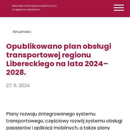
Przejdź do treści
Wszystko o transporcie publicznym
w regionie Libereckim
Aktualności
Opublikowano plan obsługi
transportowej regionu
Libereckiego na lata 2024–
2028.
27. 6. 2024
Plany rozwoju zintegrowanego systemu
transportowego, częściowy rozwój systemu obsługi
pasażerów i aplikacji mobilnych, a także plany