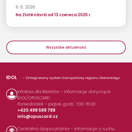
9. 6. 2026
Na Zlaté návrší od 13 czerwca 2026 r.
Wszystkie aktualności
IDOL
– Zintegrowany system transportowy regionu Libereckiego
Infolinia dla klientów – informacje dotyczące
IDOL/OPUSCARD
Poniedziałek – piątek, godz. 7:00–15:30
+420 488 588 788
info@opuscard.cz
|
Centralna dyspozytornia – informacje o ruchu