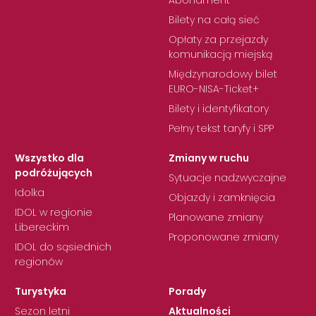
Abonament
Bilety na całą sieć
Opłaty za przejazdy
komunikacją miejską
Międzynarodowy bilet
EURO-NISA-Ticket+
Bilety i identyfikatory
Pełny tekst taryfy i SPP
Wszystko dla
Zmiany w ruchu
podróżujących
Sytuacje nadzwyczajne
Idolka
Objazdy i zamknięcia
IDOL w regionie
Planowane zmiany
Libereckim
Proponowane zmiany
IDOL do sąsiednich
regionów
Turystyka
Porady
Sezon letni
Aktualności