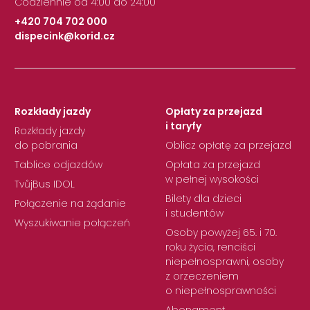
Codziennie od 4:00 do 24:00
+420 704 702 000
dispecink@korid.cz
|
Rozkłady jazdy
Opłaty za przejazd
i taryfy
Rozkłady jazdy
do pobrania
Oblicz opłatę za przejazd
Tablice odjazdów
Opłata za przejazd
w pełnej wysokości
TvůjBus IDOL
Bilety dla dzieci
Połączenie na żądanie
i studentów
Wyszukiwanie połączeń
Osoby powyżej 65. i 70.
roku życia, renciści
niepełnosprawni, osoby
z orzeczeniem
o niepełnosprawności