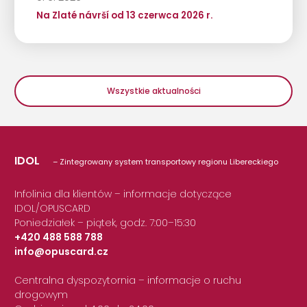
Na Zlaté návrší od 13 czerwca 2026 r.
Wszystkie aktualności
IDOL
– Zintegrowany system transportowy regionu Libereckiego
Infolinia dla klientów – informacje dotyczące
IDOL/OPUSCARD
Poniedziałek – piątek, godz. 7:00–15:30
+420 488 588 788
info@opuscard.cz
|
Centralna dyspozytornia – informacje o ruchu
drogowym