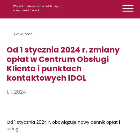
Przejdź do treści
Wszystko o transporcie publicznym
w regionie Libereckim
Aktualności
Od 1 stycznia 2024 r. zmiany
opłat w Centrum Obsługi
Klienta i punktach
kontaktowych IDOL
1. 1. 2024
Od 1 stycznia 2024 r. obowiązuje nowy cennik opłat i
usług.