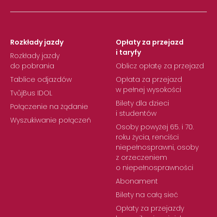
Rozkłady jazdy
Opłaty za przejazd
i taryfy
Rozkłady jazdy
do pobrania
Oblicz opłatę za przejazd
Tablice odjazdów
Opłata za przejazd
w pełnej wysokości
TvůjBus IDOL
Bilety dla dzieci
Połączenie na żądanie
i studentów
Wyszukiwanie połączeń
Osoby powyżej 65. i 70.
roku życia, renciści
niepełnosprawni, osoby
z orzeczeniem
o niepełnosprawności
Abonament
Bilety na całą sieć
Opłaty za przejazdy