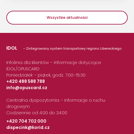
Wszystkie aktualności
IDOL
– Zintegrowany system transportowy regionu Libereckiego
Infolinia dla klientów – informacje dotyczące
IDOL/OPUSCARD
Poniedziałek – piątek, godz. 7:00–15:30
+420 488 588 788
info@opuscard.cz
|
Centralna dyspozytornia – informacje o ruchu
drogowym
Codziennie od 4:00 do 24:00
+420 704 702 000
dispecink@korid.cz
|