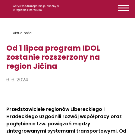
Przejdź do treści
Wszystko o transporcie publicznym
w regionie Libereckim
Aktualności
Od 1 lipca program IDOL
zostanie rozszerzony na
region Jičína
6. 6. 2024
Przedstawiciele regionów Libereckiego i
Hradeckiego uzgodnili rozwój współpracy oraz
pogłębienie tzw. powiązań między
zintegrowanymi systemami transportowymi. Od