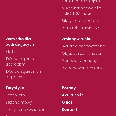
komunikacją miejską
Międzynarodowy bilet
EURO-NISA-Ticket+
Bilety i identyfikatory
Pełny tekst taryfy i SPP
Wszystko dla
Zmiany w ruchu
podróżujących
Sytuacje nadzwyczajne
Idolka
Objazdy i zamknięcia
IDOL w regionie
Planowane zmiany
Libereckim
Proponowane zmiany
IDOL do sąsiednich
regionów
Turystyka
Porady
Sezon letni
Aktualności
Sezon zimowy
O nas
Pomysły na wycieczki
Kontakt