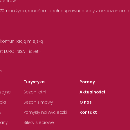
tudentów
 70. roku życia, renciści niepełnosprawni, osoby z orzeczeniem
 komunikacją miejską
t EURO-NISA-Ticket+
P
Turystyka
Porady
zajne
Sezon letni
Aktualności
cia
Sezon zimowy
O nas
y
Pomysły na wycieczki
Kontakt
any
Bilety sieciowe