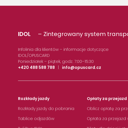
IDOL
– Zintegrowany system transpo
Infolinia dla klientów – informacje dotyczące
IDOL/OPUSCARD
Poniedziałek – piątek, godz. 7:00–15:30
+420 488 588 788
|
info@opuscard.cz
Rozkłady jazdy
Opłaty za przejazd 
Rozkłady jazdy do pobrania
Oblicz opłatę za pr
Tablice odjazdów
Opłata za przejazd 