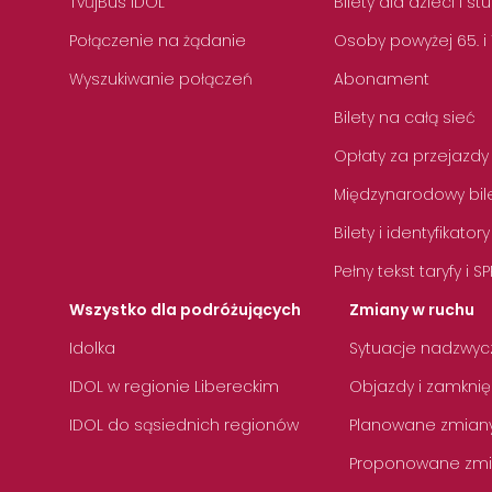
TvůjBus IDOL
Bilety dla dzieci i s
Połączenie na żądanie
Osoby powyżej 65. i
Wyszukiwanie połączeń
Abonament
Bilety na całą sieć
Opłaty za przejazdy
Międzynarodowy bile
Bilety i identyfikatory
Pełny tekst taryfy i SP
Wszystko dla podróżujących
Zmiany w ruchu
Idolka
Sytuacje nadzwyc
IDOL w regionie Libereckim
Objazdy i zamknię
IDOL do sąsiednich regionów
Planowane zmian
Proponowane zmi