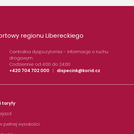
rtowy regionu Libereckiego
Centralna dyspozytornia – informacje o ruchu
drogowym
Codziennie od 4:00 do 24:00
+420 704 702 000
|
dispecink@korid.cz
i taryfy
zejazd
w pełnej wysokości