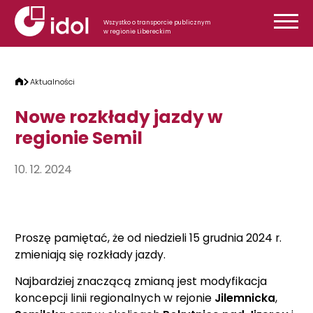
Przejdź do treści
Wszystko o transporcie publicznym
w regionie Libereckim
Aktualności
Nowe rozkłady jazdy w
regionie Semil
10. 12. 2024
Proszę pamiętać, że od niedzieli 15 grudnia 2024 r.
zmieniają się rozkłady jazdy.
Najbardziej znaczącą zmianą jest modyfikacja
koncepcji linii regionalnych w rejonie
Jilemnicka
,