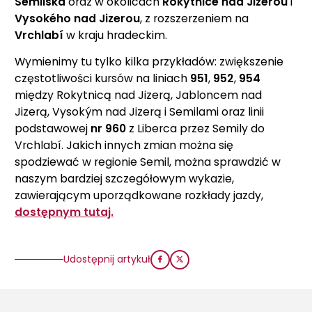
Semilska
oraz w okolicach
Rokytnice nad Jizerou
i
Vysokého nad Jizerou
, z rozszerzeniem na
Vrchlabí
w kraju hradeckim.
Wymienimy tu tylko kilka przykładów: zwiększenie
częstotliwości kursów na liniach
951
,
952
,
954
między Rokytnicą nad Jizerą, Jabloncem nad
Jizerą, Vysokým nad Jizerą i Semilami oraz linii
podstawowej
nr 960
z Liberca przez Semily do
Vrchlabí. Jakich innych zmian można się
spodziewać w regionie Semil, można sprawdzić w
naszym bardziej szczegółowym wykazie,
zawierającym uporządkowane rozkłady jazdy,
dostępnym tutaj.
Udostępnij artykuł