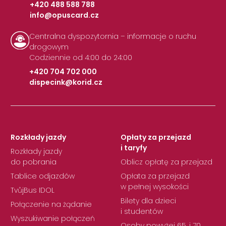
+420 488 588 788
info@opuscard.cz
|
Centralna dyspozytornia – informacje o ruchu
drogowym
Codziennie od 4:00 do 24:00
+420 704 702 000
dispecink@korid.cz
|
Rozkłady jazdy
Opłaty za przejazd
i taryfy
Rozkłady jazdy
do pobrania
Oblicz opłatę za przejazd
Tablice odjazdów
Opłata za przejazd
w pełnej wysokości
TvůjBus IDOL
Bilety dla dzieci
Połączenie na żądanie
i studentów
Wyszukiwanie połączeń
Osoby powyżej 65. i 70.