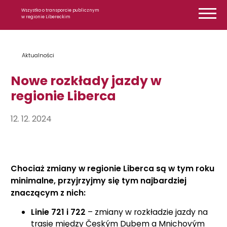
Przejdź do treści
Wszystko o transporcie publicznym
w regionie Libereckim
Aktualności
Nowe rozkłady jazdy w
regionie Liberca
12. 12. 2024
Chociaż zmiany w regionie Liberca są w tym roku
minimalne, przyjrzyjmy się tym najbardziej
znaczącym z nich:
Linie 721 i 722
– zmiany w rozkładzie jazdy na
trasie między Českým Dubem a Mnichovým