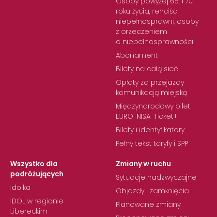
Osoby powyżej 65. i 70.
roku życia, renciści
niepełnosprawni, osoby
z orzeczeniem
o niepełnosprawności
Abonament
Bilety na całą sieć
Opłaty za przejazdy
komunikacją miejską
Międzynarodowy bilet
EURO-NISA-Ticket+
Bilety i identyfikatory
Pełny tekst taryfy i SPP
Wszystko dla
Zmiany w ruchu
podróżujących
Sytuacje nadzwyczajne
Idolka
Objazdy i zamknięcia
IDOL w regionie
Planowane zmiany
Libereckim