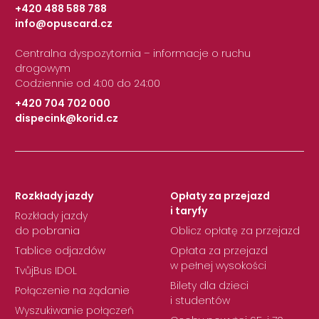
+420 488 588 788
info@opuscard.cz
|
Centralna dyspozytornia – informacje o ruchu
drogowym
Codziennie od 4:00 do 24:00
+420 704 702 000
dispecink@korid.cz
|
Rozkłady jazdy
Opłaty za przejazd
i taryfy
Rozkłady jazdy
do pobrania
Oblicz opłatę za przejazd
Tablice odjazdów
Opłata za przejazd
w pełnej wysokości
TvůjBus IDOL
Bilety dla dzieci
Połączenie na żądanie
i studentów
Wyszukiwanie połączeń