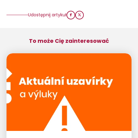
Udostępnij artykuł
To może Cię zainteresować