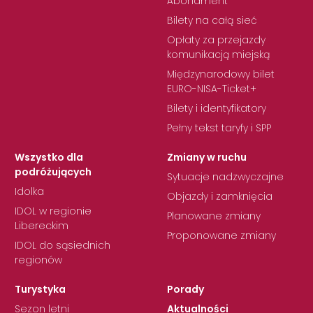
Abonament
Bilety na całą sieć
Opłaty za przejazdy
komunikacją miejską
Międzynarodowy bilet
EURO-NISA-Ticket+
Bilety i identyfikatory
Pełny tekst taryfy i SPP
Wszystko dla
Zmiany w ruchu
podróżujących
Sytuacje nadzwyczajne
Idolka
Objazdy i zamknięcia
IDOL w regionie
Planowane zmiany
Libereckim
Proponowane zmiany
IDOL do sąsiednich
regionów
Turystyka
Porady
Sezon letni
Aktualności