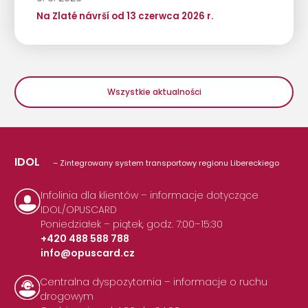
Na Zlaté návrší od 13 czerwca 2026 r.
Wszystkie aktualności
IDOL
– Zintegrowany system transportowy regionu Libereckiego
Infolinia dla klientów – informacje dotyczące
IDOL/OPUSCARD
Poniedziałek – piątek, godz. 7:00–15:30
+420 488 588 788
info@opuscard.cz
|
Centralna dyspozytornia – informacje o ruchu
drogowym