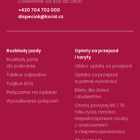
Codziennie od 4:00 do 24:00
+420 704 702 000
dispecink@korid.cz
|
Rozkłady jazdy
Opłaty za przejazd
i taryfy
Rozkłady jazdy
do pobrania
Oblicz opłatę za przejazd
Tablice odjazdów
Opłata za przejazd
w pełnej wysokości
TvůjBus IDOL
Bilety dla dzieci
Połączenie na żądanie
i studentów
Wyszukiwanie połączeń
Osoby powyżej 65. i 70.
roku życia, renciści
niepełnosprawni, osoby
z orzeczeniem
o niepełnosprawności