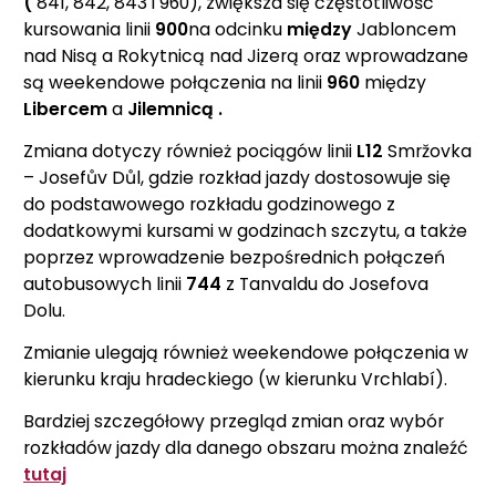
(
841, 842, 843 i 960),
zwiększa się częstotliwość
kursowania linii
900
na odcinku
między
Jabloncem
nad Nisą a Rokytnicą nad Jizerą oraz
wprowadzane
są weekendowe połączenia na linii
960
między
Libercem
a
Jilemnicą
.
Zmiana dotyczy również pociągów linii
L12
Smržovka
– Josefův Důl, gdzie rozkład jazdy dostosowuje się
do podstawowego rozkładu godzinowego z
dodatkowymi kursami w godzinach szczytu, a także
poprzez wprowadzenie bezpośrednich połączeń
autobusowych linii
744
z Tanvaldu
do Josefova
Dolu.
Zmianie ulegają również weekendowe połączenia w
kierunku kraju hradeckiego (w kierunku Vrchlabí).
Bardziej szczegółowy przegląd zmian oraz wybór
rozkładów jazdy dla danego obszaru można znaleźć
tutaj