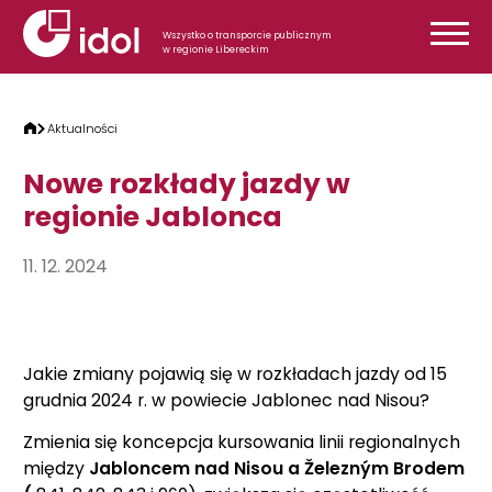
Przejdź do treści
Wszystko o transporcie publicznym
w regionie Libereckim
Aktualności
Nowe rozkłady jazdy w
regionie Jablonca
11. 12. 2024
Jakie zmiany pojawią się w rozkładach jazdy od 15
grudnia 2024 r. w powiecie Jablonec nad Nisou?
Zmienia się koncepcja kursowania linii regionalnych
między
Jabloncem nad Nisou a Železným Brodem