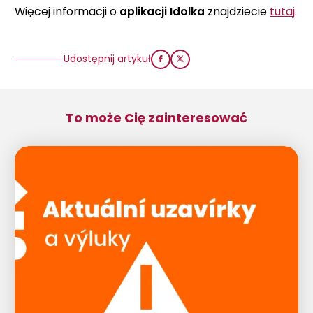
Więcej informacji o
aplikacji Idolka
znajdziecie
tutaj
.
Udostępnij artykuł
To może Cię zainteresować