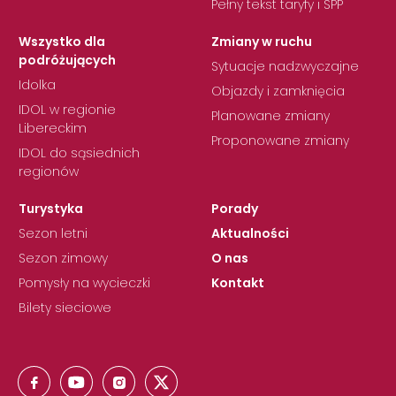
Pełny tekst taryfy i SPP
Wszystko dla
Zmiany w ruchu
podróżujących
Sytuacje nadzwyczajne
Idolka
Objazdy i zamknięcia
IDOL w regionie
Planowane zmiany
Libereckim
Proponowane zmiany
IDOL do sąsiednich
regionów
Turystyka
Porady
Sezon letni
Aktualności
Sezon zimowy
O nas
Pomysły na wycieczki
Kontakt
Bilety sieciowe