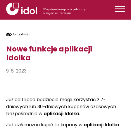
Przejdź do treści
Wszystko o transporcie publicznym
w regionie Libereckim
Aktualności
Nowe funkcje aplikacji
Idolka
9. 6. 2023
Już od 1 lipca będziecie mogli korzystać z 7-
dniowych lub 30-dniowych kuponów czasowych
bezpośrednio w
aplikacji Idolka.
Już dziś można kupić te kupony w
aplikacji Idolka
.