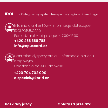
IDOL
– Zintegrowany system transportowy regionu Libereckiego
Infolinia dla klientów – informacje dotyczące
IDOL/OPUSCARD
Poniedziałek – piątek, godz. 7:00–15:30
+420 488 588 788
info@opuscard.cz
|
Centralna dyspozytornia – informacje o ruchu
drogowym
Codziennie od 4:00 do 24:00
+420 704 702 000
dispecink@korid.cz
|
Rozkłady jazdy
Opłaty za przejazd