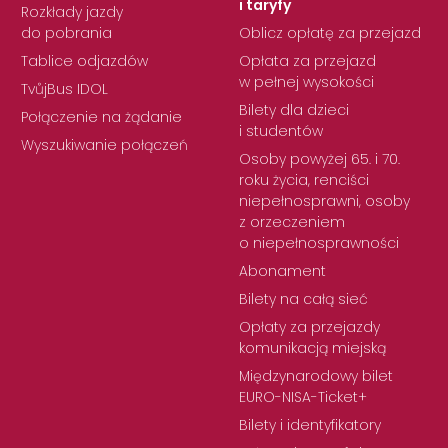
i taryfy
Rozkłady jazdy
do pobrania
Oblicz opłatę za przejazd
Tablice odjazdów
Opłata za przejazd
w pełnej wysokości
TvůjBus IDOL
Bilety dla dzieci
Połączenie na żądanie
i studentów
Wyszukiwanie połączeń
Osoby powyżej 65. i 70.
roku życia, renciści
niepełnosprawni, osoby
z orzeczeniem
o niepełnosprawności
Abonament
Bilety na całą sieć
Opłaty za przejazdy
komunikacją miejską
Międzynarodowy bilet
EURO-NISA-Ticket+
Bilety i identyfikatory