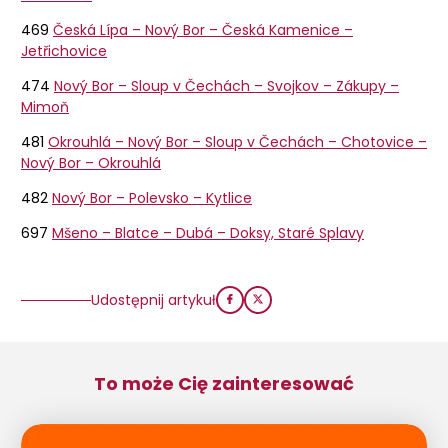
469
Česká Lípa – Nový Bor – Česká Kamenice –
Jetřichovice
474
Nový Bor – Sloup v Čechách – Svojkov – Zákupy –
Mimoň
481
Okrouhlá – Nový Bor – Sloup v Čechách – Chotovice –
Nový Bor – Okrouhlá
482
Nový Bor – Polevsko – Kytlice
697
Mšeno – Blatce – Dubá – Doksy, Staré Splavy
Udostępnij artykuł
To może Cię zainteresować