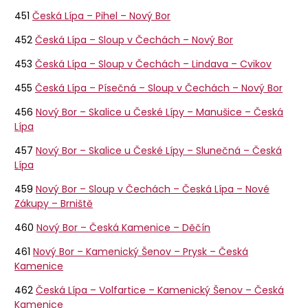
451
Česká Lípa – Pihel – Nový Bor
452
Česká Lípa – Sloup v Čechách – Nový Bor
453
Česká Lípa – Sloup v Čechách – Lindava – Cvikov
455
Česká Lípa – Písečná – Sloup v Čechách – Nový Bor
456
Nový Bor – Skalice u České Lípy – Manušice – Česká
Lípa
457
Nový Bor – Skalice u České Lípy – Slunečná – Česká
Lípa
459
Nový Bor – Sloup v Čechách – Česká Lípa – Nové
Zákupy – Brniště
460
Nový Bor – Česká Kamenice – Děčín
461
Nový Bor – Kamenický Šenov – Prysk – Česká
Kamenice
462
Česká Lípa – Volfartice – Kamenický Šenov – Česká
Kamenice