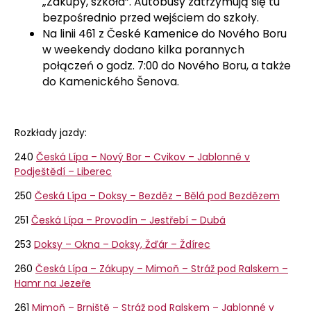
„Zákupy, szkoła”. Autobusy zatrzymują się tu
bezpośrednio przed wejściem do szkoły.
Na linii 461 z České Kamenice do Nového Boru
w weekendy dodano kilka porannych
połączeń o godz. 7:00 do Nového Boru, a także
do Kamenického Šenova.
Rozkłady jazdy:
240
Česká Lípa – Nový Bor – Cvikov – Jablonné v
Podještědí – Liberec
250
Česká Lípa – Doksy – Bezděz – Bělá pod Bezdězem
251
Česká Lípa – Provodín – Jestřebí – Dubá
253
Doksy – Okna – Doksy, Žďár – Ždírec
260
Česká Lípa – Zákupy – Mimoň – Stráž pod Ralskem –
Hamr na Jezeře
261
Mimoň – Brniště – Stráž pod Ralskem – Jablonné v