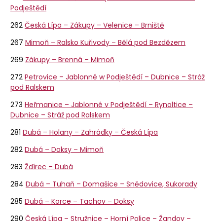
Podještědí
262
Česká Lípa – Zákupy – Velenice – Brniště
267
Mimoň – Ralsko Kuřivody – Bělá pod Bezdězem
269
​​​​​​Zákupy – Brenná – Mimoň
272
Petrovice – Jablonné w Podještědí – Dubnice – Stráž
pod Ralskem
273
Heřmanice – Jablonné v Podještědí – Rynoltice –
Dubnice – Stráž pod Ralskem
281
Dubá – Holany – Zahrádky – Česká Lípa
282
Dubá – Doksy – Mimoň
283
Ždírec – Dubá
284
Dubá – Tuhaň – Domašice – Snědovice, Sukorady
285
Dubá – Korce – Tachov – Doksy
290
Česká Lípa – Stružnice – Horní Police – Žandov –