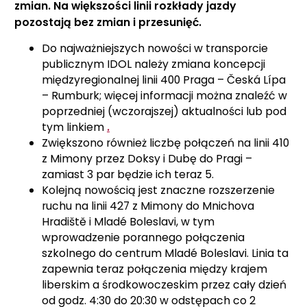
zmian. Na większości linii rozkłady jazdy
pozostają bez zmian i przesunięć.
Do najważniejszych nowości w transporcie
publicznym IDOL należy zmiana koncepcji
międzyregionalnej linii 400 Praga – Česká Lípa
– Rumburk; więcej informacji można znaleźć w
poprzedniej (wczorajszej) aktualności lub pod
tym linkiem
.
Zwiększono również liczbę połączeń na linii 410
z Mimony przez Doksy i Dubę do Pragi –
zamiast 3 par będzie ich teraz 5.
Kolejną nowością jest znaczne rozszerzenie
ruchu na linii 427 z Mimony do Mnichova
Hradiště i Mladé Boleslavi, w tym
wprowadzenie porannego połączenia
szkolnego do centrum Mladé Boleslavi. Linia ta
zapewnia teraz połączenia między krajem
liberskim a środkowoczeskim przez cały dzień
od godz. 4:30 do 20:30 w odstępach co 2