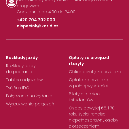
drogowym
Codziennie od 4:00 do 24:00
+420 704 702 000
dispecink@korid.cz
|
Rozkłady jazdy
Opłaty za przejazd
i taryfy
Rozkłady jazdy
do pobrania
Oblicz opłatę za przejazd
Tablice odjazdów
Opłata za przejazd
w pełnej wysokości
TvůjBus IDOL
Bilety dla dzieci
Połączenie na żądanie
i studentów
Wyszukiwanie połączeń
Osoby powyżej 65. i 70.
roku życia, renciści
niepełnosprawni, osoby
z orzeczeniem