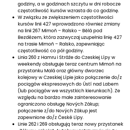
godziny, a w godzinach szczytu w dni robocze
częstotliwość kursów wzrasta do co godzinę.
W związku ze zwiększeniem częstotliwości
kursów linii 427 wprowadzono również zmiany
na linii 267 Mimoň – Ralsko – Bělá pod
Bezdězem, która zazwyczaj uzupełnia linię 427
na trasie Mimoň – Ralsko, zapewniając
częstotliwość co pół godziny.
Linia 260 z Hamru i Stráže do Czeskiej Lípy w
weekendy obsługuje teraz centrum Mimoň na
przystanku Malá oraz główny dworzec
kolejowy w Czeskiej Lípie jako połączenie do/z
pociągów ekspresowych do Ústí nad Labem
(lub pociągów we wszystkich kierunkach). Ze
względu na bardzo małe zainteresowanie
ograniczono obsługę Nových Zákup;
połączenie z/do Nových Zákup jest
zapewnione do/z České Lípy.
Linie 262 i 269 obsługują teraz nowy przystanek