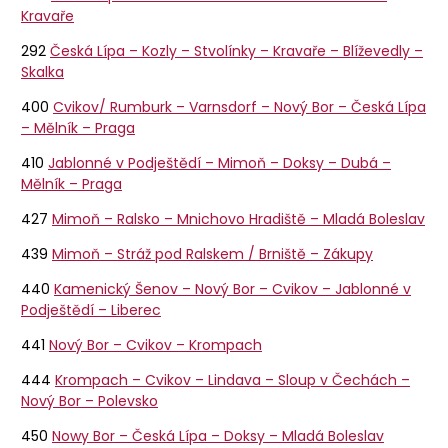
Kravaře
292
Česká Lípa – Kozly – Stvolínky – Kravaře – Blíževedly –
Skalka
400
Cvikov/ Rumburk – Varnsdorf – Nový Bor – Česká Lípa
– Mělník – Praga
410
Jablonné v Podještědí – Mimoň – Doksy – Dubá –
Mělník – Praga
427
Mimoň – Ralsko – Mnichovo Hradiště – Mladá Boleslav
439
Mimoň – Stráž pod Ralskem / Brniště – Zákupy
440
Kamenický Šenov – Nový Bor – Cvikov – Jablonné v
Podještědí – Liberec
441
Nový Bor – Cvikov – Krompach
444
Krompach – Cvikov – Lindava – Sloup v Čechách –
Nový Bor – Polevsko
450
Nowy Bor – Česká Lípa – Doksy – Mladá Boleslav