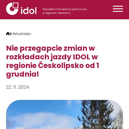
Przejdź do treści
Wszystko o transporcie publicznym
w regionie Libereckim
Aktualności
Nie przegapcie zmian w
rozkładach jazdy IDOL w
regionie Českolipsko od 1
grudnia!
22. 11. 2024