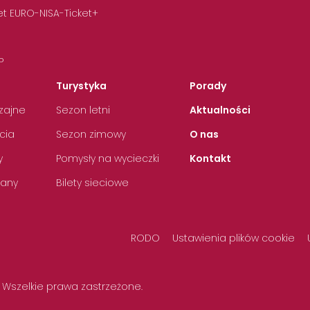
t EURO-NISA-Ticket+
P
Turystyka
Porady
zajne
Sezon letni
Aktualności
cia
Sezon zimowy
O nas
y
Pomysły na wycieczki
Kontakt
any
Bilety sieciowe
RODO
Ustawienia plików cookie
 Wszelkie prawa zastrzeżone.