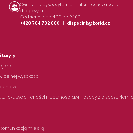
Centralna dyspozytornia – informacje o ruchu
drogowym
Codziennie od 4:00 do 24:00
+420 704 702 000
|
dispecink@korid.cz
i taryfy
zejazd
w pełnej wysokości
tudentów
 70. roku życia, renciści niepełnosprawni, osoby z orzeczeniem
 komunikacją miejską