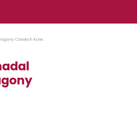
wagony Czeskich Kolei.
nadal
agony