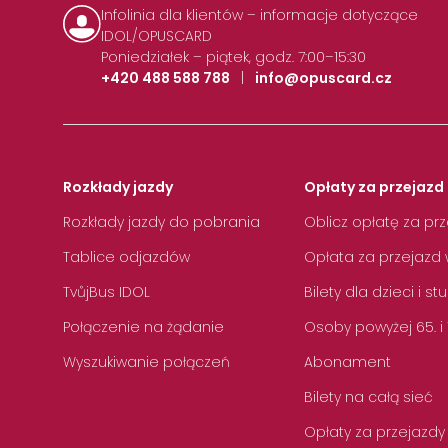
Infolinia dla klientów – informacje dotyczące
IDOL/OPUSCARD
Poniedziałek – piątek, godz. 7:00–15:30
+420 488 588 788
|
info@opuscard.cz
Rozkłady jazdy
Opłaty za przejazd 
Rozkłady jazdy do pobrania
Oblicz opłatę za pr
Tablice odjazdów
Opłata za przejazd 
TvůjBus IDOL
Bilety dla dzieci i s
Połączenie na żądanie
Osoby powyżej 65. i
Wyszukiwanie połączeń
Abonament
Bilety na całą sieć
Opłaty za przejazdy