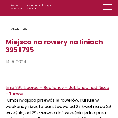
Przejdź do treści
Wszystko o transporcie publicznym
w regionie Libereckim
Aktualności
Miejsca na rowery na liniach
395 i 795
14. 5. 2024
Linia 395 Liberec – Bedřichov – Jablonec nad Nisou
– Turnov
, umożliwiająca przewóz 19 rowerów, kursuje w
weekendy i święta państwowe od 27 kwietnia do 29
września, od 29 czerwca do 1 września jedna para