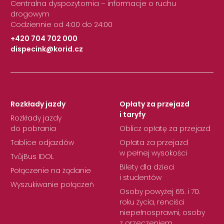
Centralna dyspozytornia – informacje o ruchu
drogowym
Codziennie od 4:00 do 24:00
+420 704 702 000
dispecink@korid.cz
|
Rozkłady jazdy
Opłaty za przejazd
i taryfy
Rozkłady jazdy
do pobrania
Oblicz opłatę za przejazd
Tablice odjazdów
Opłata za przejazd
w pełnej wysokości
TvůjBus IDOL
Bilety dla dzieci
Połączenie na żądanie
i studentów
Wyszukiwanie połączeń
Osoby powyżej 65. i 70.
roku życia, renciści
niepełnosprawni, osoby
z orzeczeniem