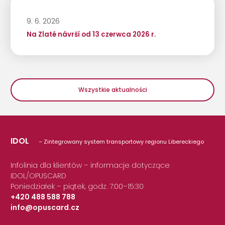
9. 6. 2026
Na Zlaté návrší od 13 czerwca 2026 r.
Wszystkie aktualności
IDOL
– Zintegrowany system transportowy regionu Libereckiego
Infolinia dla klientów – informacje dotyczące
IDOL/OPUSCARD
Poniedziałek – piątek, godz. 7:00–15:30
+420 488 588 788
info@opuscard.cz
|