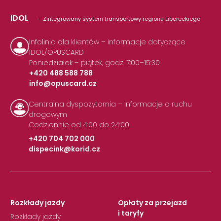
IDOL
– Zintegrowany system transportowy regionu Libereckiego
Infolinia dla klientów – informacje dotyczące
IDOL/OPUSCARD
Poniedziałek – piątek, godz. 7:00–15:30
+420 488 588 788
info@opuscard.cz
|
Centralna dyspozytornia – informacje o ruchu
drogowym
Codziennie od 4:00 do 24:00
+420 704 702 000
dispecink@korid.cz
|
Rozkłady jazdy
Opłaty za przejazd
i taryfy
Rozkłady jazdy