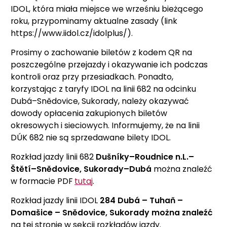
IDOL, która miała miejsce we wrześniu bieżącego
roku, przypominamy aktualne zasady (link
https://www.iidol.cz/idolplus/).
Prosimy o zachowanie biletów z kodem QR na
poszczególne przejazdy i okazywanie ich podczas
kontroli oraz przy przesiadkach. Ponadto,
korzystając z taryfy IDOL na linii 682 na odcinku
Dubá–Snědovice, Sukorady, należy okazywać
dowody opłacenia zakupionych biletów
okresowych i sieciowych. Informujemy, że na linii
DÚK 682 nie są sprzedawane bilety IDOL.
Rozkład jazdy linii 682
Dušníky–Roudnice n.L.–
Štětí–Snědovice, Sukorady–Dubá
można znaleźć
w formacie PDF
tutaj
.
Rozkład jazdy linii IDOL
284 Dubá – Tuhaň –
Domašice – Snědovice, Sukorady można znaleźć
na tej stronie w sekcji rozkładów jazdy.