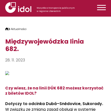
Przejdź do treści
Wszystko o transporcie publicznym
w regionie Libereckim
Aktualności
Międzywojewódzka linia
682.
28. 11. 2023
Czy wiesz, że na linii DÚK 682 możesz korzystać
z biletów IDOL?
Dotyczy to odcinka Dubá–Snědovice, Sukorady.
W związku ze zmianą zasad obsługi w systemie