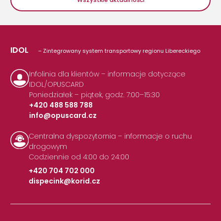
IDOL
– Zintegrowany system transportowy regionu Libereckiego
Infolinia dla klientów – informacje dotyczące
IDOL/OPUSCARD
Poniedziałek – piątek, godz. 7:00–15:30
+420 488 588 788
info@opuscard.cz
|
Centralna dyspozytornia – informacje o ruchu
drogowym
Codziennie od 4:00 do 24:00
+420 704 702 000
dispecink@korid.cz
|