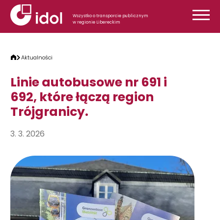
Przejdź do treści
Wszystko o transporcie publicznym
w regionie Libereckim
Aktualności
Linie autobusowe nr 691 i
692, które łączą region
Trójgranicy.
3. 3. 2026