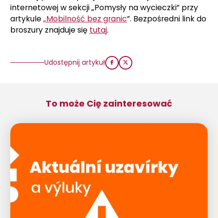
internetowej w sekcji „Pomysły na wycieczki” przy
artykule
„Mobilność bez granic
”. Bezpośredni link do
broszury znajduje się
tutaj
.
Udostępnij artykuł
To może Cię zainteresować