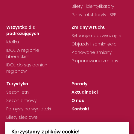
Bilety i identyfikatory
Pełny tekst taryfy i SPP
Wszystko dla
Zmiany w ruchu
podróżujących
Sytuacje nadzwyczajne
Idolka
Objazdy i zamknięcia
IDOL w regionie
Planowane zmiany
Libereckim
Proponowane zmiany
IDOL do sąsiednich
regionów
Turystyka
Porady
Sezon letni
Aktualności
Sezon zimowy
O nas
Pomysły na wycieczki
Kontakt
Bilety sieciowe
Korzystamy z plików cookie!