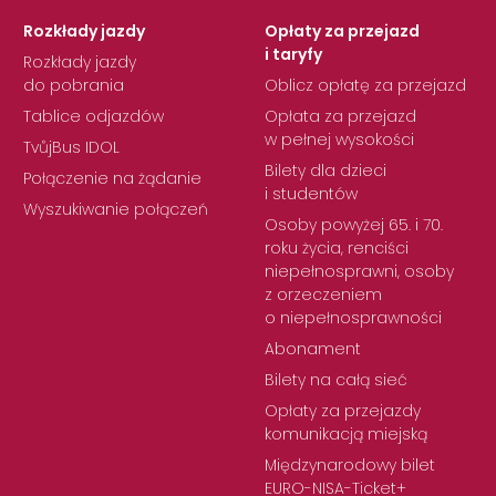
Rozkłady jazdy
Opłaty za przejazd
i taryfy
Rozkłady jazdy
do pobrania
Oblicz opłatę za przejazd
Tablice odjazdów
Opłata za przejazd
w pełnej wysokości
TvůjBus IDOL
Bilety dla dzieci
Połączenie na żądanie
i studentów
Wyszukiwanie połączeń
Osoby powyżej 65. i 70.
roku życia, renciści
niepełnosprawni, osoby
z orzeczeniem
o niepełnosprawności
Abonament
Bilety na całą sieć
Opłaty za przejazdy
komunikacją miejską
Międzynarodowy bilet
EURO-NISA-Ticket+