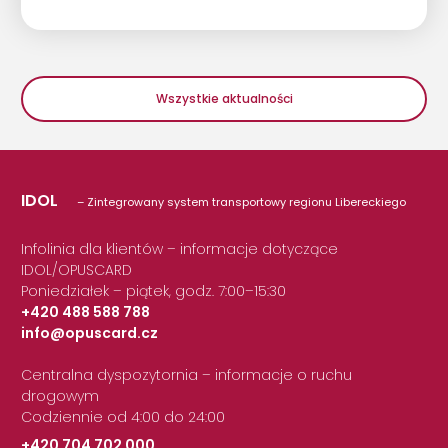
Wszystkie aktualności
IDOL
– Zintegrowany system transportowy regionu Libereckiego
Infolinia dla klientów – informacje dotyczące
IDOL/OPUSCARD
Poniedziałek – piątek, godz. 7:00–15:30
+420 488 588 788
info@opuscard.cz
|
Centralna dyspozytornia – informacje o ruchu
drogowym
Codziennie od 4:00 do 24:00
+420 704 702 000