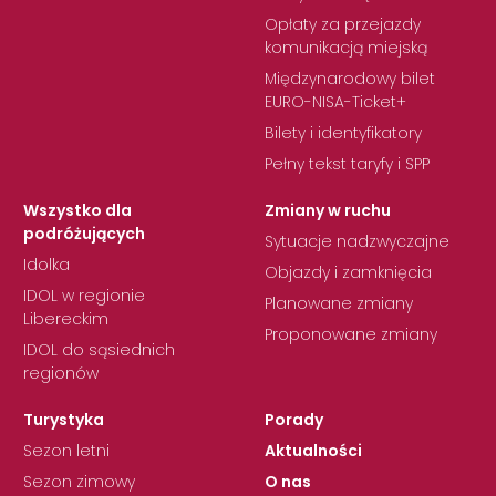
Opłaty za przejazdy
komunikacją miejską
Międzynarodowy bilet
EURO-NISA-Ticket+
Bilety i identyfikatory
Pełny tekst taryfy i SPP
Wszystko dla
Zmiany w ruchu
podróżujących
Sytuacje nadzwyczajne
Idolka
Objazdy i zamknięcia
IDOL w regionie
Planowane zmiany
Libereckim
Proponowane zmiany
IDOL do sąsiednich
regionów
Turystyka
Porady
Sezon letni
Aktualności
Sezon zimowy
O nas