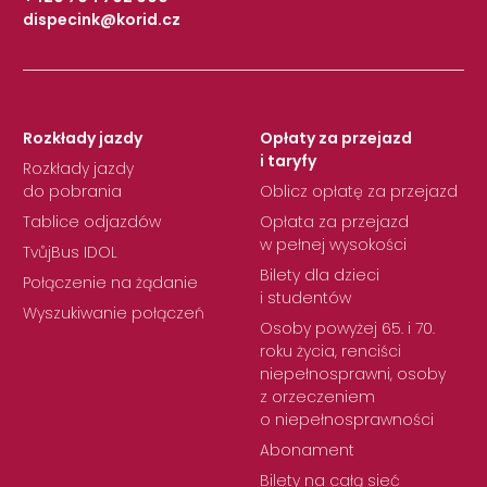
dispecink@korid.cz
|
Rozkłady jazdy
Opłaty za przejazd
i taryfy
Rozkłady jazdy
do pobrania
Oblicz opłatę za przejazd
Tablice odjazdów
Opłata za przejazd
w pełnej wysokości
TvůjBus IDOL
Bilety dla dzieci
Połączenie na żądanie
i studentów
Wyszukiwanie połączeń
Osoby powyżej 65. i 70.
roku życia, renciści
niepełnosprawni, osoby
z orzeczeniem
o niepełnosprawności
Abonament
Bilety na całą sieć