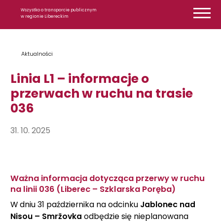
Przejdź do treści
Wszystko o transporcie publicznym
w regionie Libereckim
Aktualności
Linia L1 – informacje o
przerwach w ruchu na trasie
036
31. 10. 2025
Ważna informacja dotycząca przerwy w ruchu
na linii 036 (Liberec – Szklarska Poręba)
W dniu 31 października na odcinku
Jablonec nad
Nisou – Smržovka
odbędzie się nieplanowana