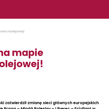
sieci kolejowej!
 na mapie
kolejowej!
ki zatwierdził zmianę sieci głównych europejskich
nie Praga – Mladá Boleslav – Liberec – Frýdlant w