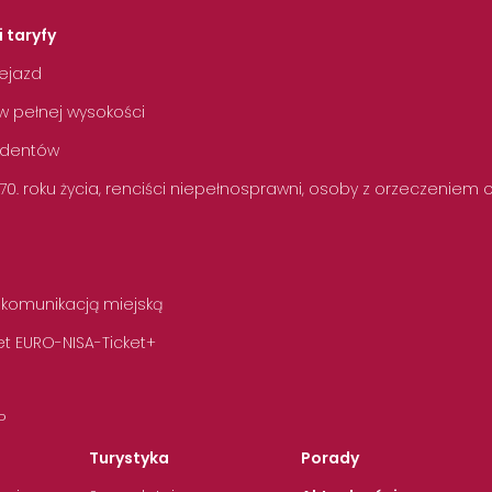
i taryfy
zejazd
w pełnej wysokości
tudentów
 70. roku życia, renciści niepełnosprawni, osoby z orzeczeniem
 komunikacją miejską
t EURO-NISA-Ticket+
P
Turystyka
Porady