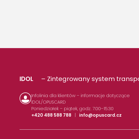
IDOL
– Zintegrowany system transpo
Infolinia dla klientów – informacje dotyczące
IDOL/OPUSCARD
Poniedziałek – piątek, godz. 7:00–15:30
+420 488 588 788
|
info@opuscard.cz