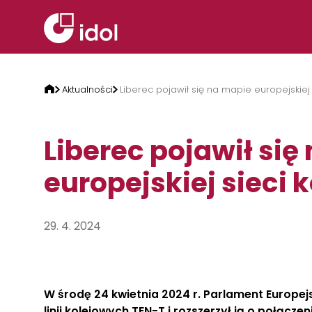
Przejdź do treści
Aktualności
Liberec pojawił się na mapie europejskiej 
Liberec pojawił się
europejskiej sieci 
29. 4. 2024
W środę 24 kwietnia 2024 r. Parlament Europejs
linii kolejowych TEN-T i rozszerzył ją o połącze