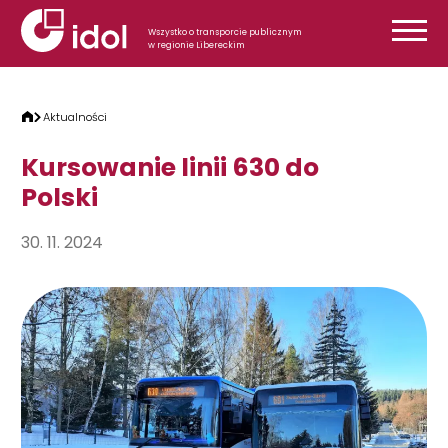
Przejdź do treści
Wszystko o transporcie publicznym
w regionie Libereckim
Aktualności
Kursowanie linii 630 do
Polski
30. 11. 2024