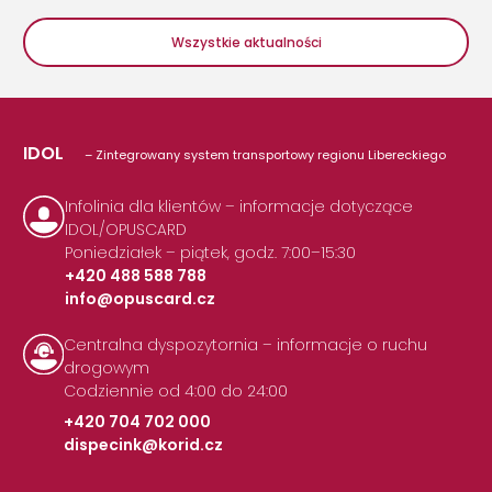
Wszystkie aktualności
IDOL
– Zintegrowany system transportowy regionu Libereckiego
Infolinia dla klientów – informacje dotyczące
IDOL/OPUSCARD
Poniedziałek – piątek, godz. 7:00–15:30
+420 488 588 788
info@opuscard.cz
|
Centralna dyspozytornia – informacje o ruchu
drogowym
Codziennie od 4:00 do 24:00
+420 704 702 000
dispecink@korid.cz
|