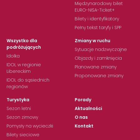
Międzynarodowy bilet
EURO-NISA-Ticket+
Bilety i identyfikatory
Pełny tekst taryfy i SPP
Wszystko dla
Zmiany w ruchu
podróżujących
Sytuacje nadzwyczajne
Idolka
Objazdy i zamknięcia
IDOL w regionie
Planowane zmiany
Libereckim
Proponowane zmiany
IDOL do sąsiednich
regionów
Turystyka
Porady
Sezon letni
Aktualności
Sezon zimowy
O nas
Pomysły na wycieczki
Kontakt
Bilety sieciowe