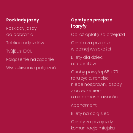
Rozkłady jazdy
Opłaty za przejazd
i taryfy
Rozkłady jazdy
do pobrania
Oblicz opłatę za przejazd
Tablice odjazdów
Opłata za przejazd
w pełnej wysokości
TvůjBus IDOL
Bilety dla dzieci
Połączenie na żądanie
i studentów
Wyszukiwanie połączeń
Osoby powyżej 65. i 70.
roku życia, renciści
niepełnosprawni, osoby
z orzeczeniem
o niepełnosprawności
Abonament
Bilety na całą sieć
Opłaty za przejazdy
komunikacją miejską