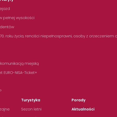
zejazd
w pełnej wysokości
tudentów
 70. roku życia, renciści niepełnosprawni, osoby z orzeczeniem
 komunikacją miejską
t EURO-NISA-Ticket+
P
Turystyka
Porady
zajne
Sezon letni
Aktualności