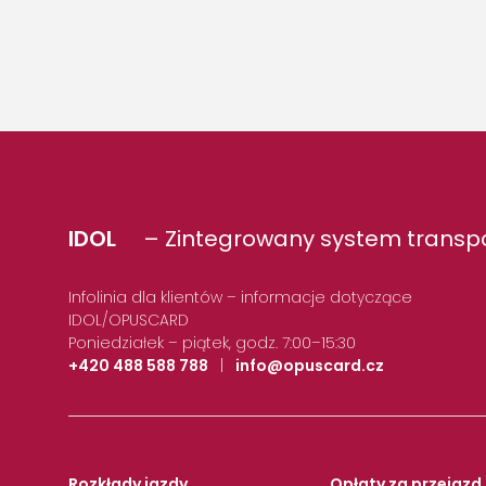
IDOL
– Zintegrowany system transpo
Infolinia dla klientów – informacje dotyczące
IDOL/OPUSCARD
Poniedziałek – piątek, godz. 7:00–15:30
+420 488 588 788
|
info@opuscard.cz
Rozkłady jazdy
Opłaty za przejazd 