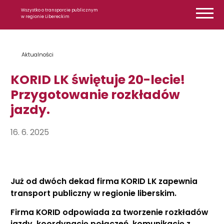
Przejdź do treści
Wszystko o transporcie publicznym
w regionie Libereckim
Aktualności
KORID LK świętuje 20-lecie!
Przygotowanie rozkładów
jazdy.
16. 6. 2025
Już od dwóch dekad firma KORID LK zapewnia
transport publiczny w regionie liberskim.
Firma KORID odpowiada za tworzenie rozkładów
jazdy, koordynację połączeń, komunikację z