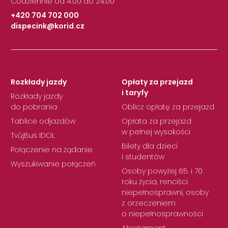
Codziennie od 4:00 do 24:00
+420 704 702 000
dispecink@korid.cz
|
Rozkłady jazdy
Opłaty za przejazd
i taryfy
Rozkłady jazdy
do pobrania
Oblicz opłatę za przejazd
Tablice odjazdów
Opłata za przejazd
w pełnej wysokości
TvůjBus IDOL
Bilety dla dzieci
Połączenie na żądanie
i studentów
Wyszukiwanie połączeń
Osoby powyżej 65. i 70.
roku życia, renciści
niepełnosprawni, osoby
z orzeczeniem
o niepełnosprawności
Abonament