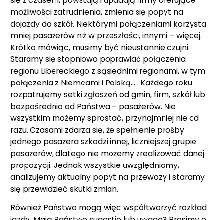
się z czasem, powstają i upadają firmy oferujące
możliwości zatrudnienia, zmienia się popyt na
dojazdy do szkół. Niektórymi połączeniami korzysta
mniej pasażerów niż w przeszłości, innymi – więcej.
Krótko mówiąc, musimy być nieustannie czujni.
Staramy się stopniowo poprawiać połączenia
regionu Libereckiego z sąsiednimi regionami, w tym
połączenia z Niemcami i Polską... . Każdego roku
rozpatrujemy setki zgłoszeń od gmin, firm, szkół lub
bezpośrednio od Państwa – pasażerów. Nie
wszystkim możemy sprostać, przynajmniej nie od
razu. Czasami zdarza się, że spełnienie prośby
jednego pasażera szkodzi innej, liczniejszej grupie
pasażerów, dlatego nie możemy zrealizować danej
propozycji. Jednak wszystkie uwzględniamy,
analizujemy aktualny popyt na przewozy i staramy
się przewidzieć skutki zmian.
Również Państwo mogą więc współtworzyć rozkład
jazdy. Mają Państwo sugestię lub uwagę? Prosimy o