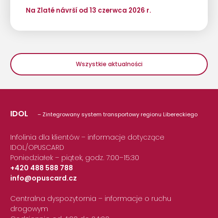
Na Zlaté návrší od 13 czerwca 2026 r.
Wszystkie aktualności
IDOL
– Zintegrowany system transportowy regionu Libereckiego
Infolinia dla klientów – informacje dotyczące
IDOL/OPUSCARD
Poniedziałek – piątek, godz. 7:00–15:30
+420 488 588 788
info@opuscard.cz
|
Centralna dyspozytornia – informacje o ruchu
drogowym