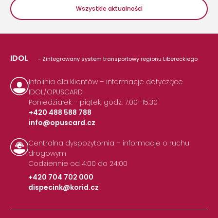
Wszystkie aktualności
IDOL
– Zintegrowany system transportowy regionu Libereckiego
Infolinia dla klientów – informacje dotyczące
IDOL/OPUSCARD
Poniedziałek – piątek, godz. 7:00–15:30
+420 488 588 788
info@opuscard.cz
|
Centralna dyspozytornia – informacje o ruchu
drogowym
Codziennie od 4:00 do 24:00
+420 704 702 000
dispecink@korid.cz
|