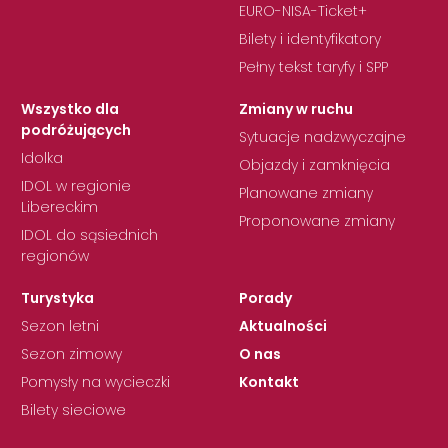
EURO-NISA-Ticket+
Bilety i identyfikatory
Pełny tekst taryfy i SPP
Wszystko dla
Zmiany w ruchu
podróżujących
Sytuacje nadzwyczajne
Idolka
Objazdy i zamknięcia
IDOL w regionie
Planowane zmiany
Libereckim
Proponowane zmiany
IDOL do sąsiednich
regionów
Turystyka
Porady
Sezon letni
Aktualności
Sezon zimowy
O nas
Pomysły na wycieczki
Kontakt
Bilety sieciowe