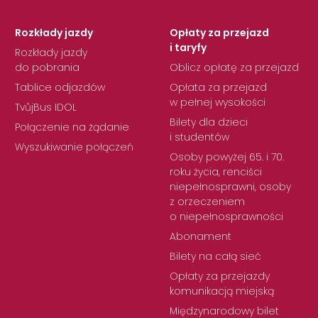
Rozkłady jazdy
Opłaty za przejazd
i taryfy
Rozkłady jazdy
do pobrania
Oblicz opłatę za przejazd
Tablice odjazdów
Opłata za przejazd
w pełnej wysokości
TvůjBus IDOL
Bilety dla dzieci
Połączenie na żądanie
i studentów
Wyszukiwanie połączeń
Osoby powyżej 65. i 70.
roku życia, renciści
niepełnosprawni, osoby
z orzeczeniem
o niepełnosprawności
Abonament
Bilety na całą sieć
Opłaty za przejazdy
komunikacją miejską
Międzynarodowy bilet