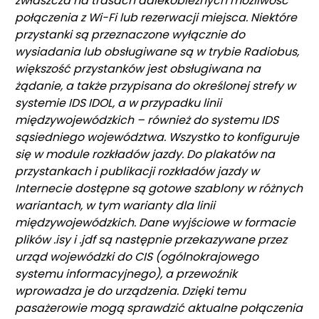
zwłaszcza na trasach dalekobieżnych możliwość
połączenia z Wi-Fi lub rezerwacji miejsca. Niektóre
przystanki są przeznaczone wyłącznie do
wysiadania lub obsługiwane są w trybie Radiobus,
większość przystanków jest obsługiwana na
żądanie, a także przypisana do określonej strefy w
systemie IDS IDOL, a w przypadku linii
międzywojewódzkich – również do systemu IDS
sąsiedniego województwa. Wszystko to konfiguruje
się w module rozkładów jazdy. Do plakatów na
przystankach i publikacji rozkładów jazdy w
Internecie dostępne są gotowe szablony w różnych
wariantach, w tym warianty dla linii
międzywojewódzkich. Dane wyjściowe w formacie
plików .isy i .jdf są następnie przekazywane przez
urząd wojewódzki do CIS (ogólnokrajowego
systemu informacyjnego), a przewoźnik
wprowadza je do urządzenia. Dzięki temu
pasażerowie mogą sprawdzić aktualne połączenia