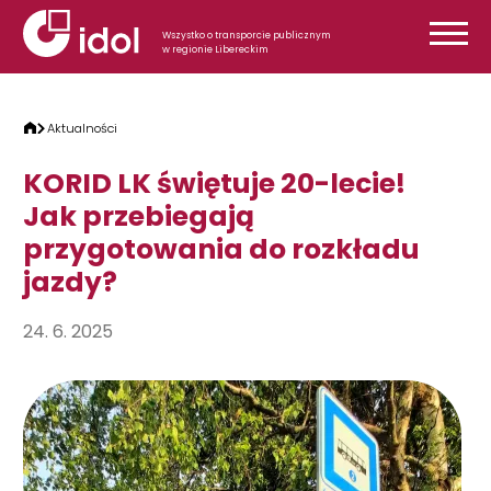
Przejdź do treści
Wszystko o transporcie publicznym
w regionie Libereckim
Aktualności
KORID LK świętuje 20-lecie!
Jak przebiegają
przygotowania do rozkładu
jazdy?
24. 6. 2025