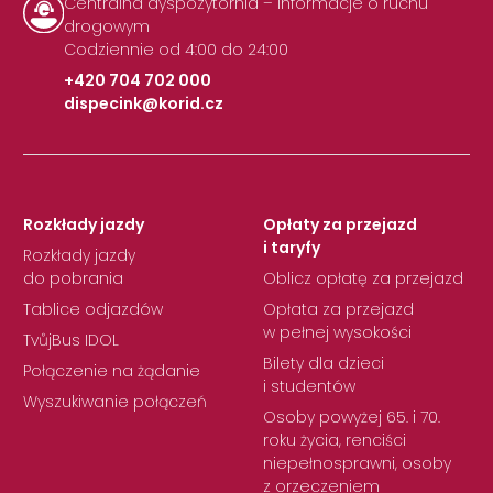
Centralna dyspozytornia – informacje o ruchu
drogowym
Codziennie od 4:00 do 24:00
+420 704 702 000
dispecink@korid.cz
|
Rozkłady jazdy
Opłaty za przejazd
i taryfy
Rozkłady jazdy
do pobrania
Oblicz opłatę za przejazd
Tablice odjazdów
Opłata za przejazd
w pełnej wysokości
TvůjBus IDOL
Bilety dla dzieci
Połączenie na żądanie
i studentów
Wyszukiwanie połączeń
Osoby powyżej 65. i 70.
roku życia, renciści
niepełnosprawni, osoby
z orzeczeniem