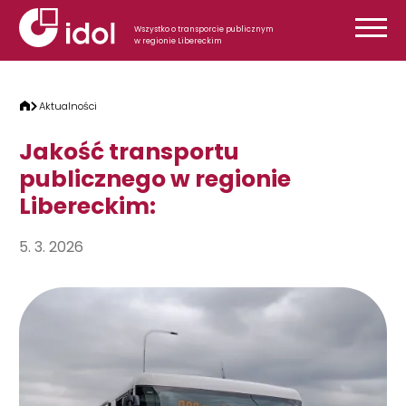
Przejdź do treści
Wszystko o transporcie publicznym
w regionie Libereckim
Aktualności
Jakość transportu
publicznego w regionie
Libereckim:
5. 3. 2026