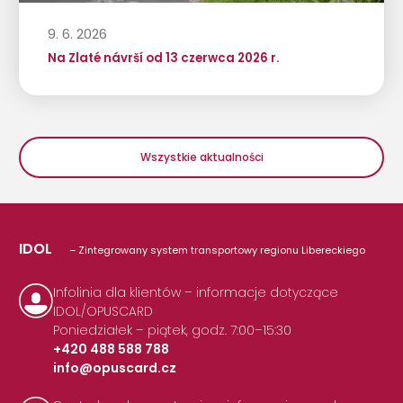
9. 6. 2026
Na Zlaté návrší od 13 czerwca 2026 r.
Wszystkie aktualności
IDOL
– Zintegrowany system transportowy regionu Libereckiego
Infolinia dla klientów – informacje dotyczące
IDOL/OPUSCARD
Poniedziałek – piątek, godz. 7:00–15:30
+420 488 588 788
info@opuscard.cz
|