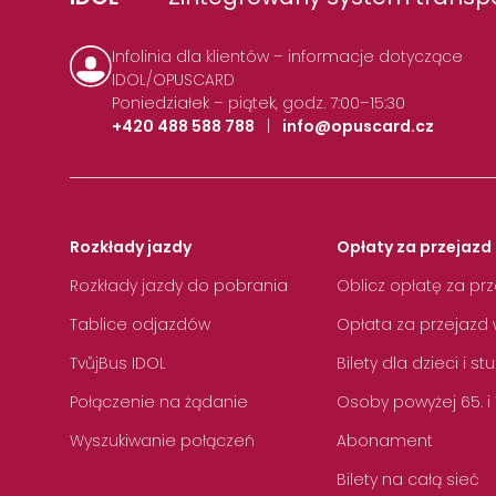
Infolinia dla klientów – informacje dotyczące
IDOL/OPUSCARD
Poniedziałek – piątek, godz. 7:00–15:30
+420 488 588 788
|
info@opuscard.cz
Rozkłady jazdy
Opłaty za przejazd 
Rozkłady jazdy do pobrania
Oblicz opłatę za pr
Tablice odjazdów
Opłata za przejazd 
TvůjBus IDOL
Bilety dla dzieci i s
Połączenie na żądanie
Osoby powyżej 65. i
Wyszukiwanie połączeń
Abonament
Bilety na całą sieć