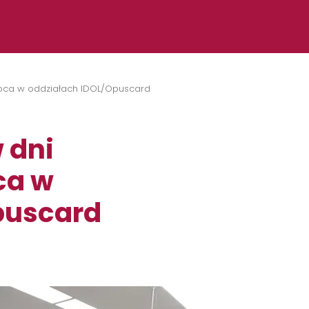
ipca w oddziałach IDOL/Opuscard
 dni
ca w
puscard