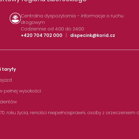
Centralna dyspozytornia – informacje o ruchu
drogowym
Codziennie od 4:00 do 24:00
+420 704 702 000
|
dispecink@korid.cz
i taryfy
zejazd
w pełnej wysokości
tudentów
 70. roku życia, renciści niepełnosprawni, osoby z orzeczeniem