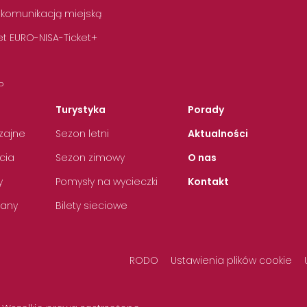
 komunikacją miejską
t EURO-NISA-Ticket+
P
Turystyka
Porady
zajne
Sezon letni
Aktualności
cia
Sezon zimowy
O nas
y
Pomysły na wycieczki
Kontakt
any
Bilety sieciowe
RODO
Ustawienia plików cookie