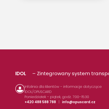
IDOL
– Zintegrowany system transpo
Infolinia dla klientów – informacje dotyczące
IDOL/OPUSCARD
Poniedziałek – piątek, godz. 7:00–15:30
+420 488 588 788
|
info@opuscard.cz