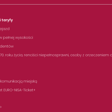
i taryfy
zejazd
w pełnej wysokości
tudentów
 70. roku życia, renciści niepełnosprawni, osoby z orzeczeniem
 komunikacją miejską
t EURO-NISA-Ticket+
P