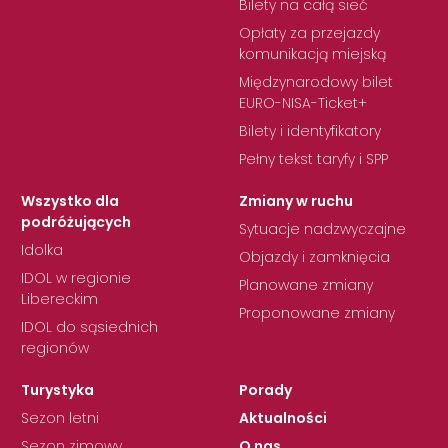
Bilety na całą sieć
Opłaty za przejazdy
komunikacją miejską
Międzynarodowy bilet
EURO-NISA-Ticket+
Bilety i identyfikatory
Pełny tekst taryfy i SPP
Wszystko dla
Zmiany w ruchu
podróżujących
Sytuacje nadzwyczajne
Idolka
Objazdy i zamknięcia
IDOL w regionie
Planowane zmiany
Libereckim
Proponowane zmiany
IDOL do sąsiednich
regionów
Turystyka
Porady
Sezon letni
Aktualności
Sezon zimowy
O nas