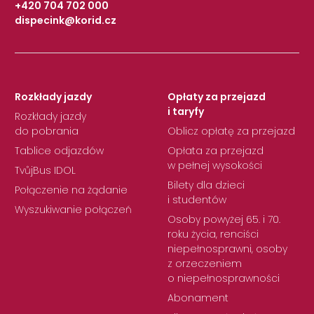
+420 704 702 000
dispecink@korid.cz
|
Rozkłady jazdy
Opłaty za przejazd
i taryfy
Rozkłady jazdy
do pobrania
Oblicz opłatę za przejazd
Tablice odjazdów
Opłata za przejazd
w pełnej wysokości
TvůjBus IDOL
Bilety dla dzieci
Połączenie na żądanie
i studentów
Wyszukiwanie połączeń
Osoby powyżej 65. i 70.
roku życia, renciści
niepełnosprawni, osoby
z orzeczeniem
o niepełnosprawności
Abonament