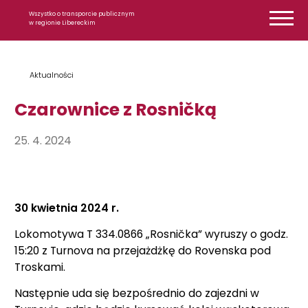
Przejdź do treści
Wszystko o transporcie publicznym
w regionie Libereckim
Aktualności
Czarownice z Rosničką
25. 4. 2024
30 kwietnia 2024 r.
Lokomotywa T 334.0866 „Rosnička” wyruszy o godz.
15:20 z Turnova na przejażdżkę do Rovenska pod
Troskami.
Następnie uda się bezpośrednio do zajezdni w