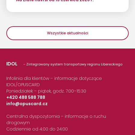
Wszystkie aktualności
IDOL
– Zintegrowany system transportowy regionu Libereckiego
Infolinia dla klientów – informacje dotyczące
IDOL/OPUSCARD
Poniedziałek – piątek, godz. 7:00–15:30
+420 488 588 788
info@opuscard.cz
|
Centralna dyspozytornia – informacje o ruchu
drogowym
Codziennie od 4:00 do 24:00