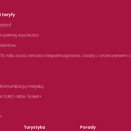
i taryfy
zejazd
w pełnej wysokości
tudentów
 70. roku życia, renciści niepełnosprawni, osoby z orzeczeniem
 komunikacją miejską
t EURO-NISA-Ticket+
P
Turystyka
Porady