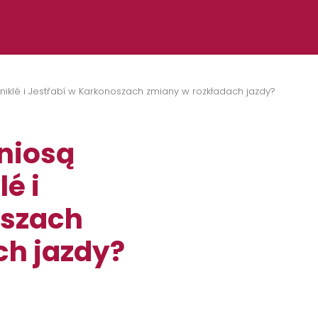
iklé i Jestřabí w Karkonoszach zmiany w rozkładach jazdy?
niosą
é i
oszach
ch jazdy?