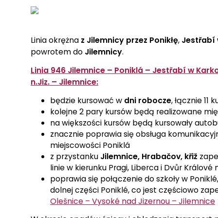
Linia okrężna
z Jilemnicy przez
Ponikłę
,
Jestřabí
powrotem do
Jilemnicy
.
Linia 946 Jilemnice – Poniklá – Jestřabí w Kar
n.Jiz. – Jilemnice:
będzie kursować w
dni robocze
, łącznie 11 
kolejne 2 pary kursów będą realizowane mi
na większości kursów będą kursowały autob
znacznie poprawia się obsługa komunikacyjn
miejscowości Poniklá
z przystanku
Jilemnice, Hrabačov, křiž
zap
linie w kierunku Pragi, Liberca i Dvůr Králov
poprawia się połączenie do szkoły w Poniklé,
dolnej części Poniklé, co jest częściowo zap
Olešnice – Vysoké nad Jizernou – Jilemnice