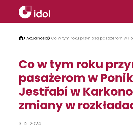
Przejdź do treści
Aktualności
Co w tym roku przyniosą pasażerom w Pon
Co w tym roku przy
pasażerom w Ponikl
Jestřabí w Karkon
zmiany w rozkłada
3. 12. 2024