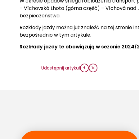
W okresie opadów śniegu i oblodzenia transport pa
– Víchovská Lhota (górna część) – Víchová nad J
bezpieczeństwa.
Rozkłady jazdy można już znaleźć na tej stronie 
bezpośrednio w tym artykule.
Rozkłady jazdy te obowiązują w sezonie 2024/2
Udostępnij artykuł