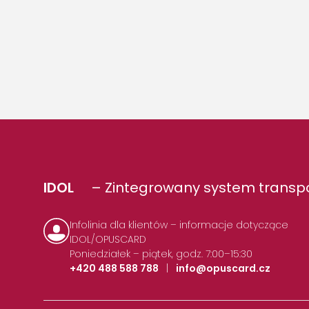
IDOL
– Zintegrowany system transpo
Infolinia dla klientów – informacje dotyczące
IDOL/OPUSCARD
Poniedziałek – piątek, godz. 7:00–15:30
+420 488 588 788
|
info@opuscard.cz