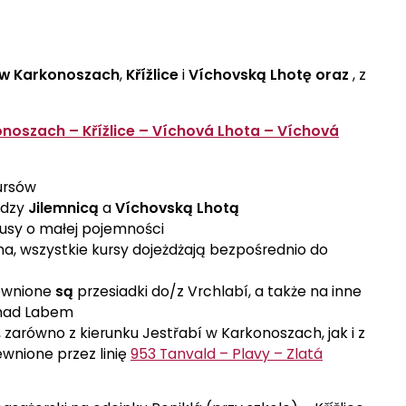
 w Karkonoszach
,
Křížlice
i
Víchovską Lhotę oraz
, z
konoszach – Křížlice – Víchová Lhota – Víchová
kursów
ędzy
Jilemnicą
a
Víchovską Lhotą
usy o małej pojemności
a, wszystkie kursy dojeżdżają bezpośrednio do
ewnione
są
przesiadki do/z Vrchlabí, a także na inne
é nad Labem
 zarówno z kierunku Jestřabí w Karkonoszach, jak i z
ewnione przez linię
953 Tanvald – Plavy – Zlatá