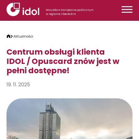
Przejdź do treści
Wszystko o transporcie publicznym
w regionie Libereckim
Aktualności
Centrum obsługi klienta
IDOL / Opuscard znów jest w
pełni dostępne!
19. 11. 2025