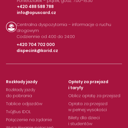
Poniedziałek – piątek, godz. 7:00–15:30
+420 488 588 788
info@opuscard.cz
|
Centralna dyspozytornia – informacje o ruchu
drogowym
Codziennie od 4:00 do 24:00
+420 704 702 000
dispecink@korid.cz
|
Rozkłady jazdy
Opłaty za przejazd
i taryfy
Rozkłady jazdy
do pobrania
Oblicz opłatę za przejazd
Tablice odjazdów
Opłata za przejazd
w pełnej wysokości
TvůjBus IDOL
Bilety dla dzieci
Połączenie na żądanie
i studentów
Wyszukiwanie połączeń