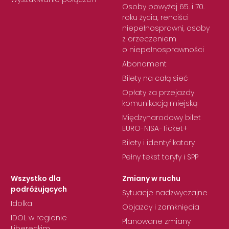
Osoby powyżej 65. i 70.
roku życia, renciści
niepełnosprawni, osoby
z orzeczeniem
o niepełnosprawności
Abonament
Bilety na całą sieć
Opłaty za przejazdy
komunikacją miejską
Międzynarodowy bilet
EURO-NISA-Ticket+
Bilety i identyfikatory
Pełny tekst taryfy i SPP
Wszystko dla
Zmiany w ruchu
podróżujących
Sytuacje nadzwyczajne
Idolka
Objazdy i zamknięcia
IDOL w regionie
Planowane zmiany
Libereckim