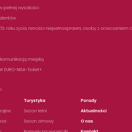
w pełnej wysokości
tudentów
 70. roku życia, renciści niepełnosprawni, osoby z orzeczeniem
 komunikacją miejską
t EURO-NISA-Ticket+
P
Turystyka
Porady
zajne
Sezon letni
Aktualności
cia
Sezon zimowy
O nas
y
Pomysły na wycieczki
Kontakt