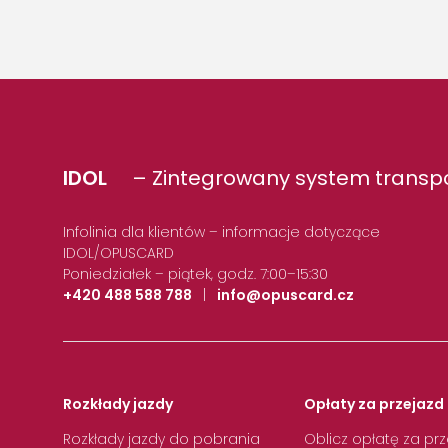
IDOL
– Zintegrowany system transpo
Infolinia dla klientów – informacje dotyczące
IDOL/OPUSCARD
Poniedziałek – piątek, godz. 7:00–15:30
+420 488 588 788
|
info@opuscard.cz
Rozkłady jazdy
Opłaty za przejazd 
Rozkłady jazdy do pobrania
Oblicz opłatę za pr