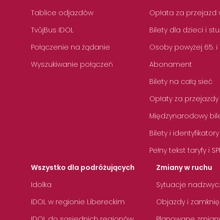
Tablice odjazdów
Opłata za przejazd 
TvůjBus IDOL
Bilety dla dzieci i s
Połączenie na żądanie
Osoby powyżej 65. i
Wyszukiwanie połączeń
Abonament
Bilety na całą sieć
Opłaty za przejazdy
Międzynarodowy bile
Bilety i identyfikatory
Pełny tekst taryfy i SP
Wszystko dla podróżujących
Zmiany w ruchu
Idolka
Sytuacje nadzwyc
IDOL w regionie Libereckim
Objazdy i zamknię
IDOL do sąsiednich regionów
Planowane zmian