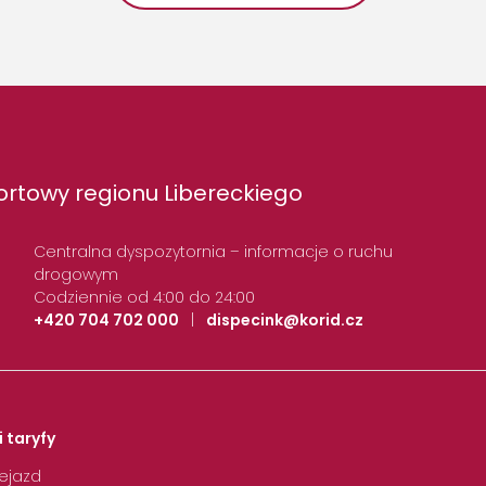
rtowy regionu Libereckiego
Centralna dyspozytornia – informacje o ruchu
drogowym
Codziennie od 4:00 do 24:00
+420 704 702 000
|
dispecink@korid.cz
i taryfy
zejazd