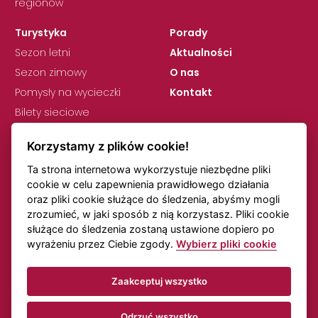
regionów
Turystyka
Porady
Sezon letni
Aktualności
Sezon zimowy
O nas
Pomysły na wycieczki
Kontakt
Bilety sieciowe
Korzystamy z plików cookie!
Ta strona internetowa wykorzystuje niezbędne pliki
cookie w celu zapewnienia prawidłowego działania
oraz pliki cookie służące do śledzenia, abyśmy mogli
zrozumieć, w jaki sposób z nią korzystasz. Pliki cookie
RODO
Ustawienia plików cookie
służące do śledzenia zostaną ustawione dopiero po
Uwagi dotyczące rozkładów jazdy
Transport online
wyrażeniu przez Ciebie zgody.
Wybierz pliki cookie
Zaakceptuj wszystko
© KORID LK, spółka z ograniczoną odpowiedzialnością,
Wszelkie prawa zastrzeżone.
Odrzuć wszystko