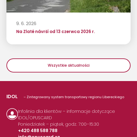
9. 6. 2026
Na Zlaté návrší od 13 czerwca 2026 r.
Wszystkie aktualności
IDOL
– Zintegrowany system transportowy regionu Libereckiego
Infolinia dla klientów – informacje dotyczące
IDOL/OPUSCARD
Poniedziałek – piątek, godz. 7:00–15:30
+420 488 588 788
info@opuscard.cz
|