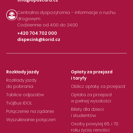
Centralna dyspozytornia – informacje o ruchu
drogowym
Codziennie od 4:00 do 24:00
+420 704 702 000
dispecink@korid.cz
|
Rozkłady jazdy
Opłaty za przejazd
i taryfy
Rozkłady jazdy
do pobrania
Oblicz opłatę za przejazd
Tablice odjazdów
Opłata za przejazd
w pełnej wysokości
TvůjBus IDOL
Bilety dla dzieci
Połączenie na żądanie
i studentów
Wyszukiwanie połączeń
Osoby powyżej 65. i 70.
roku życia, renciści