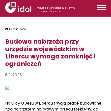
Przejdź do treści
Wszystko o transporcie publicznym
w regionie Libereckim
Aktualności
Budowa nabrzeża przy
urzędzie wojewódzkim w
Libercu wymaga zamknięć i
ograniczeń
6. 1. 2025
Na ulicy U Jezu w Libercu trwają prace budowlane
nad nabrzeżem na prawym brzegu rzeki Nisy, co