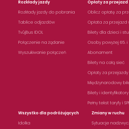
Rozkłady jazdy
Opłaty za przejazd 
Rozkłady jazdy do pobrania
Oblicz opłatę za pr
Tablice odjazdów
Opłata za przejazd 
TvůjBus IDOL
Bilety dla dzieci i s
Połączenie na żądanie
Osoby powyżej 65. i
Wyszukiwanie połączeń
Abonament
Bilety na całą sieć
Opłaty za przejazdy
Międzynarodowy bile
Bilety i identyfikatory
Pełny tekst taryfy i SP
Wszystko dla podróżujących
Zmiany w ruchu
Idolka
Sytuacje nadzwyc