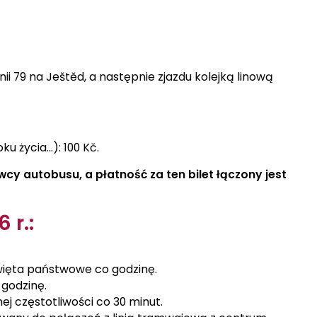
ii 79 na Ještěd, a następnie zjazdu kolejką linową
u życia...): 100 Kč.
cy autobusu, a płatność za ten bilet łączony jest
 r.:
święta państwowe co godzinę.
 godzinę.
nej częstotliwości co 30 minut.