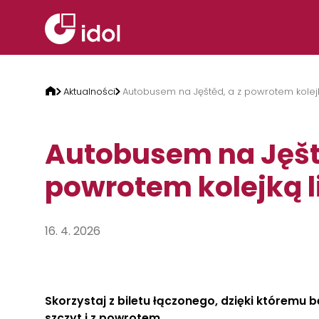
Przejdź do treści
Aktualności
Autobusem na Jęštěd, a z powrotem kolej
Autobusem na Jęště
powrotem kolejką 
16. 4. 2026
Skorzystaj z biletu łączonego, dzięki któremu
szczyt i z powrotem.