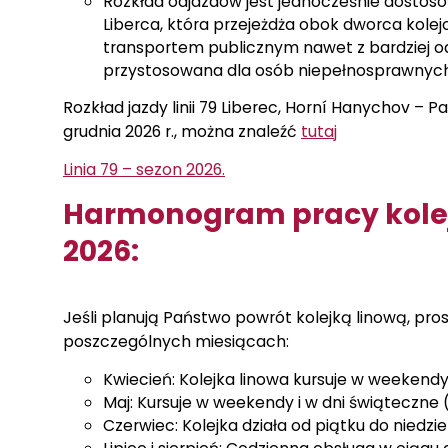
Rozkład odjazdów jest jednocześnie dostos
Liberca, która przejeżdża obok dworca kole
transportem publicznym nawet z bardziej odd
przystosowana dla osób niepełnosprawnych,
Rozkład jazdy linii 79 Liberec, Horní Hanychov – 
grudnia 2026 r., można znaleźć
tutaj
Linia 79 – sezon 2026.
Harmonogram pracy kolejk
2026:
Jeśli planują Państwo powrót kolejką linową, pr
poszczególnych miesiącach:
Kwiecień: Kolejka linowa kursuje w weekend
Maj: Kursuje w weekendy i w dni świąteczne (1
Czerwiec: Kolejka działa od piątku do niedziel