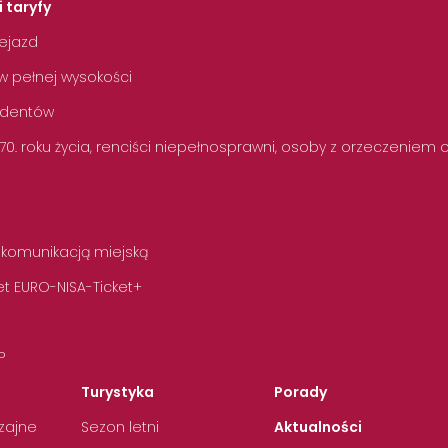
i taryfy
zejazd
w pełnej wysokości
tudentów
 70. roku życia, renciści niepełnosprawni, osoby z orzeczeniem
 komunikacją miejską
t EURO-NISA-Ticket+
P
Turystyka
Porady
zajne
Sezon letni
Aktualności