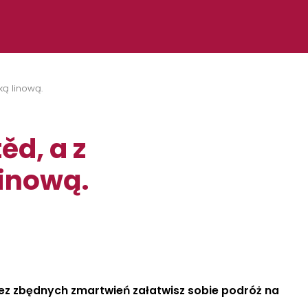
ką linową.
d, a z
linową.
 bez zbędnych zmartwień załatwisz sobie podróż na