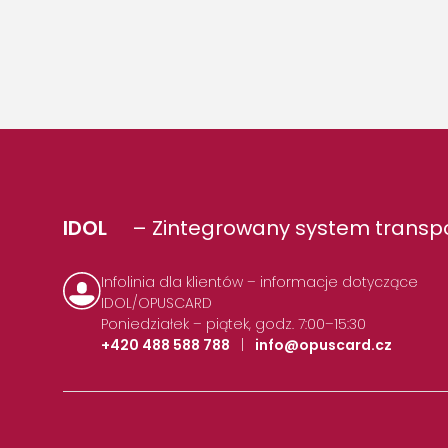
IDOL
– Zintegrowany system transpo
Infolinia dla klientów – informacje dotyczące
IDOL/OPUSCARD
Poniedziałek – piątek, godz. 7:00–15:30
+420 488 588 788
|
info@opuscard.cz