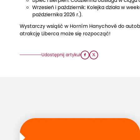
Lipiec i sierpień: Codzienna obsługa w ciągu 
Wrzesień i październik: Kolejka działa w we
października 2026 r.).
Wystarczy wsiąść w Horním Hanychově do autobus
atrakcję Liberca może się rozpocząć!
Udostępnij artykuł