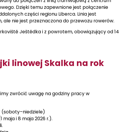
owany do połączeń z linią tramwajową z centrum
jowego. Dzięki temu zapewnione jest połączenie
alonych części regionu Liberca. Linia jest
 ale nie jest przeznaczona do przewozu rowerów.
Parkoviště Ještědka i z powrotem, obowiązujący od 14
i linowej Skalka na rok
osimy zwrócić uwagę na godziny pracy w
y (soboty–niedziele)
 maja i 8 maja 2026 r.).
i.