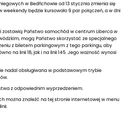
egowych w Bedřichowie od 13 stycznia zmienia się
ie w weekendy będzie kursowało 9 par połączeń, a w dni
li zostawią Państwo samochód w centrum Liberca w
wódzkim, mogą Państwo skorzystać ze specjalnego
czeniu z biletem parkingowym z tego parkingu, aby
o na linii 18, jak i na linii 145. Jego ważność wynosi
razie nadal obsługiwana w podstawowym trybie
sów.
stwa z odpowiednim wyprzedzeniem.
ych można znaleźć na tej stronie internetowej w menu
nii.