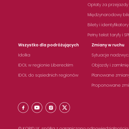
Opłaty za przejazdy
Międzynarodowy bile
Bilety i identyfikatory
Pełny tekst taryfy i SP
Wszystko dla podróżujących
Zmiany w ruchu
Idolka
Sytuacje nadzwyc
IDOL w regionie Libereckim
Objazdy i zamknię
IDOL do sąsiednich regionów
Planowane zmian
Proponowane zmi
© KORID LK, spółka z ograniczoną odpowiedzialnością,