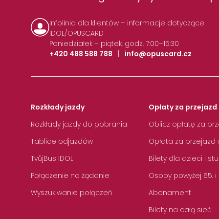
Infolinia dla klientów – informacje dotyczące
IDOL/OPUSCARD
Poniedziałek – piątek, godz. 7:00–15:30
+420 488 588 788
|
info@opuscard.cz
Rozkłady jazdy
Opłaty za przejazd 
Rozkłady jazdy do pobrania
Oblicz opłatę za pr
Tablice odjazdów
Opłata za przejazd 
TvůjBus IDOL
Bilety dla dzieci i s
Połączenie na żądanie
Osoby powyżej 65. i
Wyszukiwanie połączeń
Abonament
Bilety na całą sieć