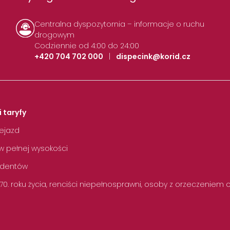
Centralna dyspozytornia – informacje o ruchu
drogowym
Codziennie od 4:00 do 24:00
+420 704 702 000
|
dispecink@korid.cz
i taryfy
zejazd
w pełnej wysokości
tudentów
 70. roku życia, renciści niepełnosprawni, osoby z orzeczeniem