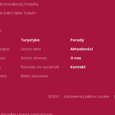
 komunikacją miejską
t EURO-NISA-Ticket+
P
Turystyka
Porady
zajne
Sezon letni
Aktualności
cia
Sezon zimowy
O nas
y
Pomysły na wycieczki
Kontakt
any
Bilety sieciowe
RODO
Ustawienia plików cookie
 Wszelkie prawa zastrzeżone.