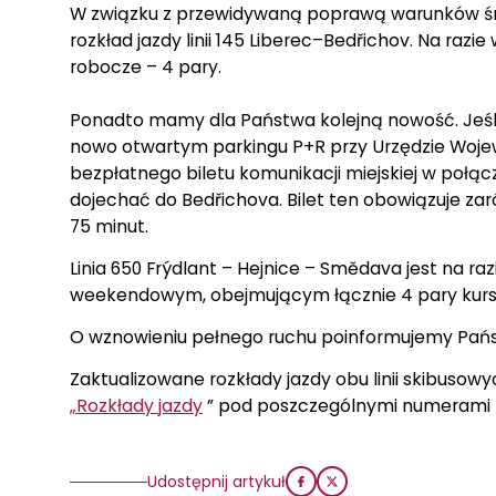
W związku z przewidywaną poprawą warunków śni
rozkład jazdy linii 145 Liberec–Bedřichov. Na raz
robocze – 4 pary.
Ponadto mamy dla Państwa kolejną nowość. Jeś
nowo otwartym parkingu P+R przy Urzędzie Woje
bezpłatnego biletu komunikacji miejskiej w połą
dojechać do Bedřichova. Bilet ten obowiązuje zarówn
75 minut.
Linia 650 Frýdlant – Hejnice – Smědava jest na 
weekendowym, obejmującym łącznie 4 pary kur
O wznowieniu pełnego ruchu poinformujemy Pań
Zaktualizowane rozkłady jazdy obu linii skibusow
„Rozkłady jazdy
” pod poszczególnymi numerami li
Udostępnij artykuł