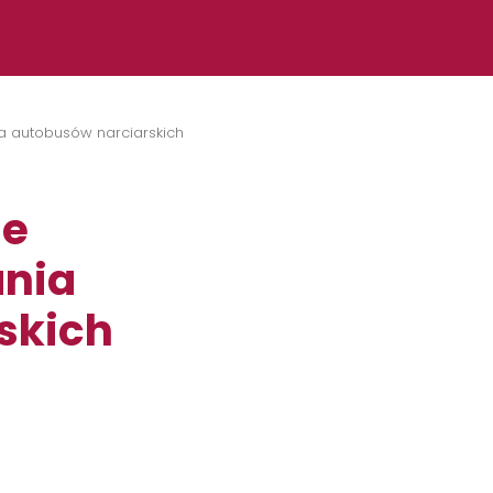
a autobusów narciarskich
je
ania
skich