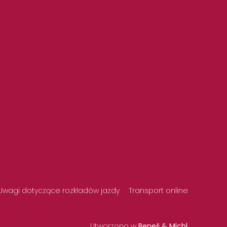
Uwagi dotyczące rozkładów jazdy
Transport online
Utworzono w
Beneš & Michl