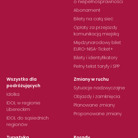
o niepełnosprawności
Abonament
Bilety na całą sieć
Opłaty za przejazdy
komunikacją miejską
Międzynarodowy bilet
EURO-NISA-Ticket+
Bilety i identyfikatory
Pełny tekst taryfy i SPP
Wszystko dla
Zmiany w ruchu
podróżujących
Sytuacje nadzwyczajne
Idolka
Objazdy i zamknięcia
IDOL w regionie
Planowane zmiany
Libereckim
Proponowane zmiany
IDOL do sąsiednich
regionów
Turystyka
Porady