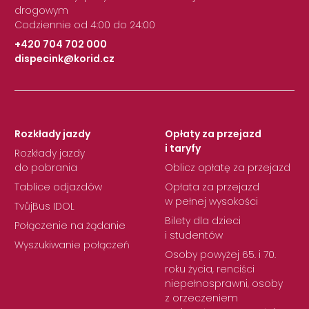
drogowym
Codziennie od 4:00 do 24:00
+420 704 702 000
dispecink@korid.cz
|
Rozkłady jazdy
Opłaty za przejazd
i taryfy
Rozkłady jazdy
do pobrania
Oblicz opłatę za przejazd
Tablice odjazdów
Opłata za przejazd
w pełnej wysokości
TvůjBus IDOL
Bilety dla dzieci
Połączenie na żądanie
i studentów
Wyszukiwanie połączeń
Osoby powyżej 65. i 70.
roku życia, renciści
niepełnosprawni, osoby
z orzeczeniem