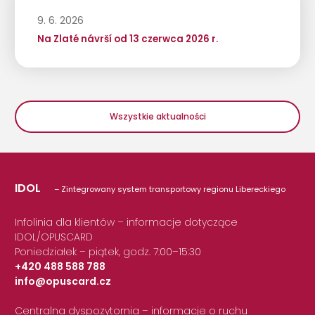
9. 6. 2026
Na Zlaté návrší od 13 czerwca 2026 r.
Wszystkie aktualności
IDOL
– Zintegrowany system transportowy regionu Libereckiego
Infolinia dla klientów – informacje dotyczące
IDOL/OPUSCARD
Poniedziałek – piątek, godz. 7:00–15:30
+420 488 588 788
info@opuscard.cz
|
Centralna dyspozytornia – informacje o ruchu