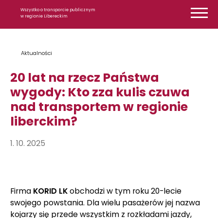
Przejdź do treści
Wszystko o transporcie publicznym
w regionie Libereckim
Aktualności
20 lat na rzecz Państwa
wygody: Kto zza kulis czuwa
nad transportem w regionie
liberckim?
1. 10. 2025
Firma
KORID LK
obchodzi w tym roku 20-lecie
swojego powstania. Dla wielu pasażerów jej nazwa
kojarzy się przede wszystkim z rozkładami jazdy,