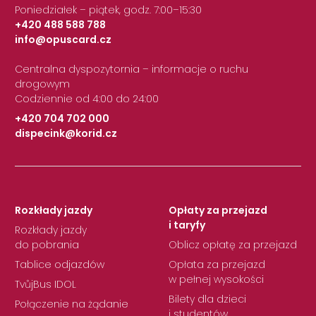
Poniedziałek – piątek, godz. 7:00–15:30
+420 488 588 788
info@opuscard.cz
|
Centralna dyspozytornia – informacje o ruchu
drogowym
Codziennie od 4:00 do 24:00
+420 704 702 000
dispecink@korid.cz
|
Rozkłady jazdy
Opłaty za przejazd
i taryfy
Rozkłady jazdy
do pobrania
Oblicz opłatę za przejazd
Tablice odjazdów
Opłata za przejazd
w pełnej wysokości
TvůjBus IDOL
Bilety dla dzieci
Połączenie na żądanie
i studentów