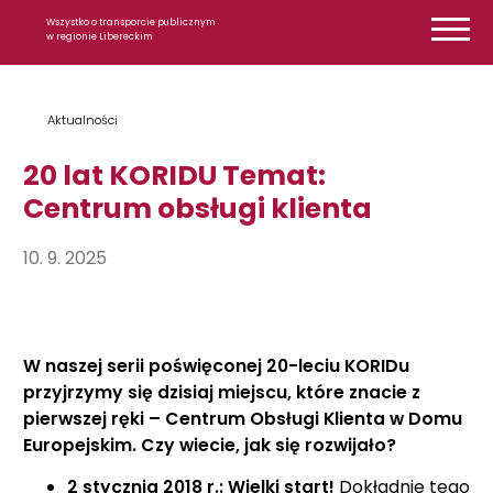
Przejdź do treści
Wszystko o transporcie publicznym
w regionie Libereckim
Aktualności
20 lat KORIDU Temat:
Centrum obsługi klienta
10. 9. 2025
W naszej serii poświęconej 20-leciu KORIDu
przyjrzymy się dzisiaj miejscu, które znacie z
pierwszej ręki – Centrum Obsługi Klienta w Domu
Europejskim. Czy wiecie, jak się rozwijało?
2 stycznia 2018 r.: Wielki start!
Dokładnie tego