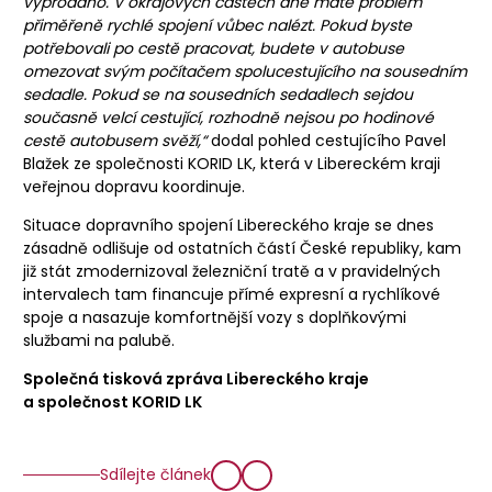
vyprodáno. V okrajových částech dne máte problém
přiměřeně rychlé spojení vůbec nalézt. Pokud byste
potřebovali po cestě pracovat, budete v autobuse
omezovat svým počítačem spolucestujícího na sousedním
sedadle. Pokud se na sousedních sedadlech sejdou
současně velcí cestující, rozhodně nejsou po hodinové
cestě autobusem svěží,“
dodal pohled cestujícího Pavel
Blažek ze společnosti KORID LK, která v Libereckém kraji
veřejnou dopravu koordinuje.
Situace dopravního spojení Libereckého kraje se dnes
zásadně odlišuje od ostatních částí České republiky, kam
již stát zmodernizoval železniční tratě a v pravidelných
intervalech tam financuje přímé expresní a rychlíkové
spoje a nasazuje komfortnější vozy s doplňkovými
službami na palubě.
Společná tisková zpráva Libereckého kraje
a společnost KORID LK
Sdílejte článek