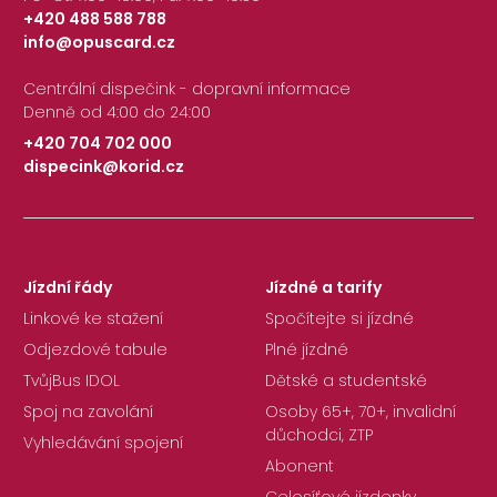
+420 488 588 788
info@opuscard.cz
|
Centrální dispečink - dopravní informace
Denně od 4:00 do 24:00
+420 704 702 000
dispecink@korid.cz
|
Jízdní řády
Jízdné a tarify
Linkové ke stažení
Spočítejte si jízdné
Odjezdové tabule
Plné jízdné
TvůjBus IDOL
Dětské a studentské
Spoj na zavolání
Osoby 65+, 70+, invalidní
důchodci, ZTP
Vyhledávání spojení
Abonent