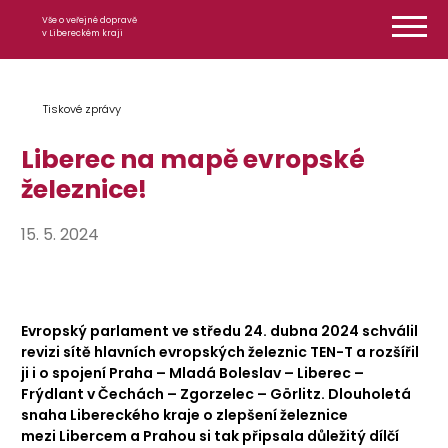
Přeskočit na obsah
Vše o veřejné dopravě
v Libereckém kraji
Tiskové zprávy
Liberec na mapě evropské
železnice!
15. 5. 2024
Evropský parlament ve středu 24. dubna 2024 schválil
revizi sítě hlavních evropských železnic TEN-T a rozšířil
ji i o spojení Praha – Mladá Boleslav – Liberec –
Frýdlant v Čechách – Zgorzelec – Görlitz. Dlouholetá
snaha Libereckého kraje o zlepšení železnice
mezi Libercem a Prahou si tak připsala důležitý dílčí