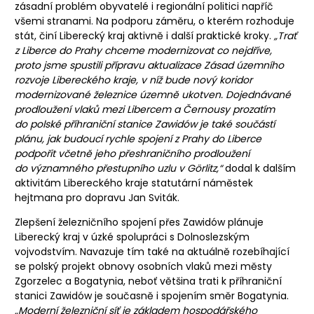
zásadní problém obyvatelé i regionální politici napříč
všemi stranami. Na podporu záměru, o kterém rozhoduje
stát, činí Liberecký kraj aktivně i další praktické kroky.
„Trať
z Liberce do Prahy chceme modernizovat co nejdříve,
proto jsme spustili přípravu aktualizace Zásad územního
rozvoje Libereckého kraje, v níž bude nový koridor
modernizované železnice územně ukotven. Dojednávané
prodloužení vlaků mezi Libercem a Černousy prozatím
do polské příhraniční stanice Zawidów je také součástí
plánu, jak budoucí rychle spojení z Prahy do Liberce
podpořit včetně jeho přeshraničního prodloužení
do významného přestupního uzlu v Görlitz,“
dodal k dalším
aktivitám Libereckého kraje statutární náměstek
hejtmana pro dopravu Jan Sviták.
Zlepšení železničního spojení přes Zawidów plánuje
Liberecký kraj v úzké spolupráci s Dolnoslezským
vojvodstvím. Navazuje tím také na aktuálně rozebíhající
se polský projekt obnovy osobních vlaků mezi městy
Zgorzelec a Bogatynia, neboť většina trati k příhraniční
stanici Zawidów je současně i spojením směr Bogatynia.
„Moderní železniční síť je základem hospodářského