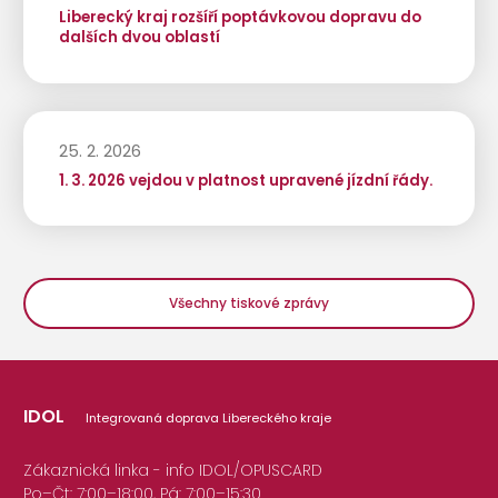
Liberecký kraj rozšíří poptávkovou dopravu do
dalších dvou oblastí
25. 2. 2026
1. 3. 2026 vejdou v platnost upravené jízdní řády.
Všechny tiskové zprávy
IDOL
Integrovaná doprava Libereckého kraje
Zákaznická linka - info IDOL/OPUSCARD
Po–Čt: 7:00–18:00, Pá: 7:00–15:30