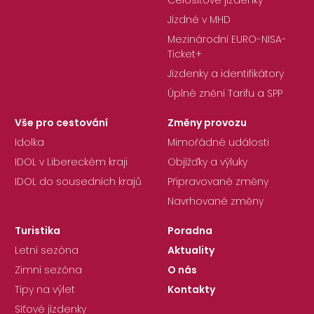
Celosíťové jízdenky
Jízdné v MHD
Mezinárodní EURO-NISA-
Ticket+
Jízdenky a identifikátory
Úplné znění Tarifu a SPP
Vše pro cestování
Změny provozu
Idolka
Mimořádné události
IDOL v Libereckém kraji
Objížďky a výluky
IDOL do sousedních krajů
Připravované změny
Navrhované změny
Turistika
Poradna
Letní sezóna
Aktuality
Zimní sezóna
O nás
Tipy na výlet
Kontakty
Síťové jízdenky