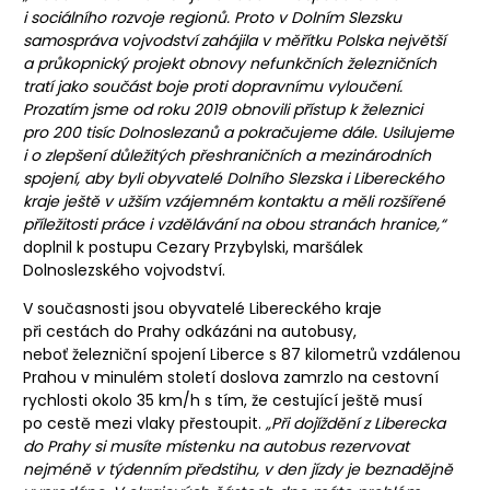
i sociálního rozvoje regionů. Proto v Dolním Slezsku
samospráva vojvodství zahájila v měřítku Polska největší
a průkopnický projekt obnovy nefunkčních železničních
tratí jako součást boje proti dopravnímu vyloučení.
Prozatím jsme od roku 2019 obnovili přístup k železnici
pro 200 tisíc Dolnoslezanů a pokračujeme dále. Usilujeme
i o zlepšení důležitých přeshraničních a mezinárodních
spojení, aby byli obyvatelé Dolního Slezska i Libereckého
kraje ještě v užším vzájemném kontaktu a měli rozšířené
příležitosti práce i vzdělávání na obou stranách hranice,“
doplnil k postupu Cezary Przybylski, maršálek
Dolnoslezského vojvodství.
V současnosti jsou obyvatelé Libereckého kraje
při cestách do Prahy odkázáni na autobusy,
neboť železniční spojení Liberce s 87 kilometrů vzdálenou
Prahou v minulém století doslova zamrzlo na cestovní
rychlosti okolo 35 km/h s tím, že cestující ještě musí
po cestě mezi vlaky přestoupit.
„Při dojíždění z Liberecka
do Prahy si musíte místenku na autobus rezervovat
nejméně v týdenním předstihu, v den jízdy je beznadějně