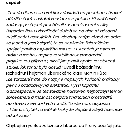
úspěch.
„Trať do Liberce se prakticky dostává na podobnou úroveň
důležitosti jako ostatní koridory v republice. Hlavní české
koridory postupně procházejí modernizacemi a díky
úsporám času i zkvalitnění služeb se na nich až násobně
zvýšil počet cestujících. Pro všechny zodpovědné na dráze
se jedná o jasný signál, že se zlepšením železničního
spojení pátého největšího města v Čechách již nemusí
otálet a mohou naplno rozeběhnout standardní
projektovou přípravu, nikoli jen planě opakovat obecné
studie, jak tomu bylo dosud,“
uvedl k zásadnímu
rozhodnutí hejtman Libereckého kraje Martin Půta.
„Ze zařazení tratě do mapy evropských koridorů prakticky
plynou požadavky na elektrizaci, vyšší kapacitu
a zabezpečení. Je též závazně nastaven nejpozdější termín
zprovoznění a možnost čerpání finančních prostředků
na stavbu z evropských fondů. To vše nám doposud
v Liberci chybělo a reálné kroky ke zlepšení zdejší železnice
oddalovalo.“
Chybějící rychlou železnici z Liberce do Prahy pociťují jako