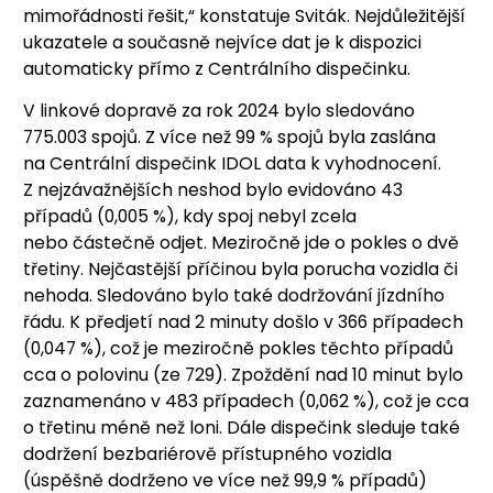
mimořádnosti řešit,“ konstatuje Sviták. Nejdůležitější
ukazatele a současně nejvíce dat je k dispozici
automaticky přímo z Centrálního dispečinku.
V linkové dopravě za rok 2024 bylo sledováno
775.003 spojů. Z více než 99 % spojů byla zaslána
na Centrální dispečink IDOL data k vyhodnocení.
Z nejzávažnějších neshod bylo evidováno 43
případů (0,005 %), kdy spoj nebyl zcela
nebo částečně odjet. Meziročně jde o pokles o dvě
třetiny. Nejčastější příčinou byla porucha vozidla či
nehoda. Sledováno bylo také dodržování jízdního
řádu. K předjetí nad 2 minuty došlo v 366 případech
(0,047 %), což je meziročně pokles těchto případů
cca o polovinu (ze 729). Zpoždění nad 10 minut bylo
zaznamenáno v 483 případech (0,062 %), což je cca
o třetinu méně než loni. Dále dispečink sleduje také
dodržení bezbariérově přístupného vozidla
(úspěšně dodrženo ve více než 99,9 % případů)