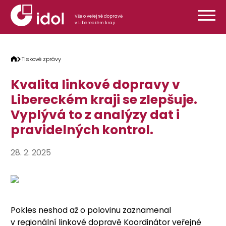
Přeskočit na obsah
Vše o veřejné dopravě
v Libereckém kraji
Tiskové zprávy
Kvalita linkové dopravy v
Libereckém kraji se zlepšuje.
Vyplývá to z analýzy dat i
pravidelných kontrol.
28. 2. 2025
Pokles neshod až o polovinu zaznamenal
v regionální linkové dopravě Koordinátor veřejné