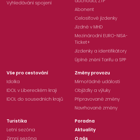
důchodci, ZTP
Vyhledávání spojení
Abonent
Celosíťové jízdenky
Jízdné v MHD
Mezinárodní EURO-NISA-
Ticket+
Jízdenky a identifikátory
Úplné znění Tarifu a SPP
Vše pro cestování
Změny provozu
Idolka
Mimořádné události
IDOL v Libereckém kraji
Objížďky a výluky
IDOL do sousedních krajů
Připravované změny
Navrhované změny
Turistika
Poradna
Letní sezóna
Aktuality
Zimní sezóna
O nás