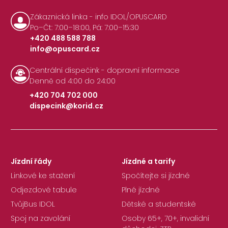
Zákaznická linka - info IDOL/OPUSCARD
Po–Čt: 7:00–18:00, Pá: 7:00–15:30
+420 488 588 788
info@opuscard.cz
|
Centrální dispečink - dopravní informace
Denně od 4:00 do 24:00
+420 704 702 000
dispecink@korid.cz
|
Jízdní řády
Jízdné a tarify
Linkové ke stažení
Spočítejte si jízdné
Odjezdové tabule
Plné jízdné
TvůjBus IDOL
Dětské a studentské
Spoj na zavolání
Osoby 65+, 70+, invalidní