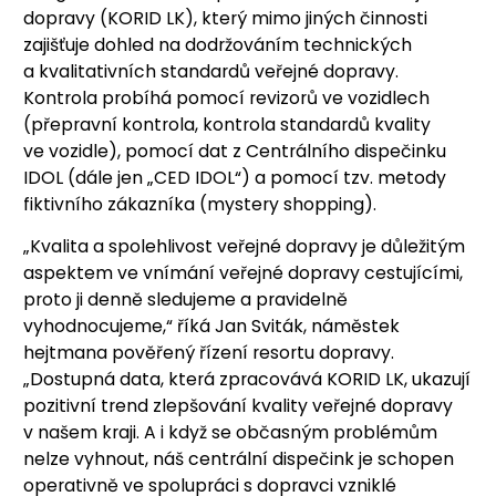
dopravy (KORID LK), který mimo jiných činnosti
zajišťuje dohled na dodržováním technických
a kvalitativních standardů veřejné dopravy.
Kontrola probíhá pomocí revizorů ve vozidlech
(přepravní kontrola, kontrola standardů kvality
ve vozidle), pomocí dat z Centrálního dispečinku
IDOL (dále jen „CED IDOL“) a pomocí tzv. metody
fiktivního zákazníka (mystery shopping).
„Kvalita a spolehlivost veřejné dopravy je důležitým
aspektem ve vnímání veřejné dopravy cestujícími,
proto ji denně sledujeme a pravidelně
vyhodnocujeme,“ říká Jan Sviták, náměstek
hejtmana pověřený řízení resortu dopravy.
„Dostupná data, která zpracovává KORID LK, ukazují
pozitivní trend zlepšování kvality veřejné dopravy
v našem kraji. A i když se občasným problémům
nelze vyhnout, náš centrální dispečink je schopen
operativně ve spolupráci s dopravci vzniklé