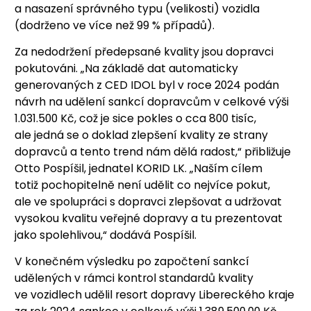
a nasazení správného typu (velikosti) vozidla
(dodrženo ve více než 99 % případů).
Za nedodržení předepsané kvality jsou dopravci
pokutováni. „Na základě dat automaticky
generovaných z CED IDOL byl v roce 2024 podán
návrh na udělení sankcí dopravcům v celkové výši
1.031.500 Kč, což je sice pokles o cca 800 tisíc,
ale jedná se o doklad zlepšení kvality ze strany
dopravců a tento trend nám dělá radost,“ přibližuje
Otto Pospíšil, jednatel KORID LK. „Naším cílem
totiž pochopitelně není udělit co nejvíce pokut,
ale ve spolupráci s dopravci zlepšovat a udržovat
vysokou kvalitu veřejné dopravy a tu prezentovat
jako spolehlivou,“ dodává Pospíšil.
V konečném výsledku po započtení sankcí
udělených v rámci kontrol standardů kvality
ve vozidlech udělil resort dopravy Libereckého kraje