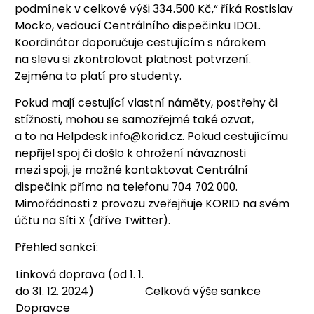
podmínek v celkové výši 334.500 Kč,“ říká Rostislav
Mocko, vedoucí Centrálního dispečinku IDOL.
Koordinátor doporučuje cestujícím s nárokem
na slevu si zkontrolovat platnost potvrzení.
Zejména to platí pro studenty.
Pokud mají cestující vlastní náměty, postřehy či
stížnosti, mohou se samozřejmé také ozvat,
a to na Helpdesk info@korid.cz. Pokud cestujícímu
nepřijel spoj či došlo k ohrožení návaznosti
mezi spoji, je možné kontaktovat Centrální
dispečink přímo na telefonu 704 702 000.
Mimořádnosti z provozu zveřejňuje KORID na svém
účtu na Síti X (dříve Twitter).
Přehled sankcí:
Linková doprava (od 1. 1.
do 31. 12. 2024)
Celková výše sankce
Dopravce