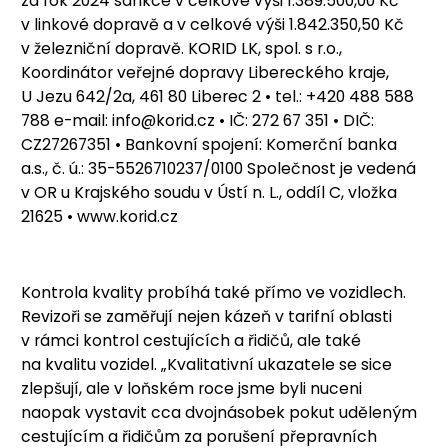
za rok 2024 sankce v celkové výši 1.389.500,00 Kč
v linkové dopravě a v celkové výši 1.842.350,50 Kč
v železniční dopravě. KORID LK, spol. s r.o.,
Koordinátor veřejné dopravy Libereckého kraje,
U Jezu 642/2a, 461 80 Liberec 2 • tel.: +420 488 588
788 e-mail: info@korid.cz • IČ: 272 67 351 • DIČ:
CZ27267351 • Bankovní spojení: Komerční banka
a.s., č. ú.: 35-5526710237/0100 Společnost je vedená
v OR u Krajského soudu v Ústí n. L., oddíl C, vložka
21625 • www.korid.cz
Kontrola kvality probíhá také přímo ve vozidlech.
Revizoři se zaměřují nejen kázeň v tarifní oblasti
v rámci kontrol cestujících a řidičů, ale také
na kvalitu vozidel. „Kvalitativní ukazatele se sice
zlepšují, ale v loňském roce jsme byli nuceni
naopak vystavit cca dvojnásobek pokut uděleným
cestujícím a řidičům za porušení přepravních