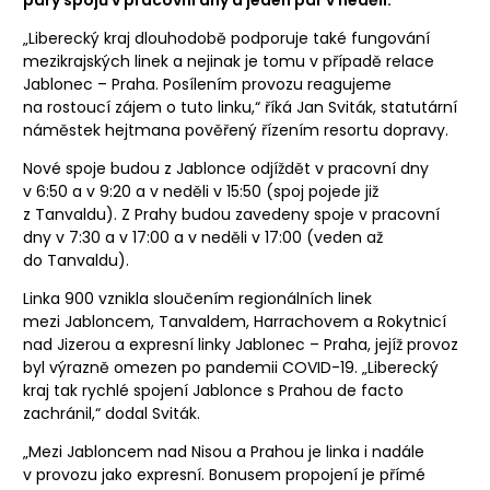
„Liberecký kraj dlouhodobě podporuje také fungování
mezikrajských linek a nejinak je tomu v případě relace
Jablonec – Praha. Posílením provozu reagujeme
na rostoucí zájem o tuto linku,“ říká Jan Sviták, statutární
náměstek hejtmana pověřený řízením resortu dopravy.
Nové spoje budou z Jablonce odjíždět v pracovní dny
v 6:50 a v 9:20 a v neděli v 15:50 (spoj pojede již
z Tanvaldu). Z Prahy budou zavedeny spoje v pracovní
dny v 7:30 a v 17:00 a v neděli v 17:00 (veden až
do Tanvaldu).
Linka 900 vznikla sloučením regionálních linek
mezi Jabloncem, Tanvaldem, Harrachovem a Rokytnicí
nad Jizerou a expresní linky Jablonec – Praha, jejíž provoz
byl výrazně omezen po pandemii COVID-19. „Liberecký
kraj tak rychlé spojení Jablonce s Prahou de facto
zachránil,“ dodal Sviták.
„Mezi Jabloncem nad Nisou a Prahou je linka i nadále
v provozu jako expresní. Bonusem propojení je přímé