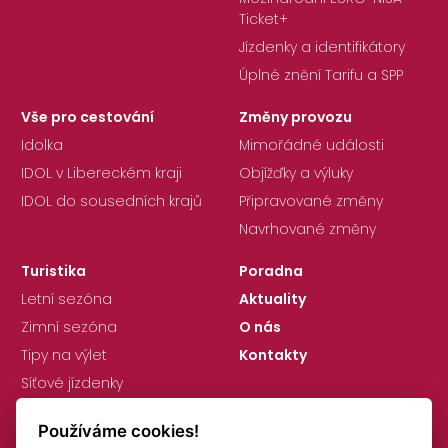
Ticket+
Jízdenky a identifikátory
Úplné znění Tarifu a SPP
Vše pro cestování
Změny provozu
Idolka
Mimořádné události
IDOL v Libereckém kraji
Objížďky a výluky
IDOL do sousedních krajů
Připravované změny
Navrhované změny
Turistika
Poradna
Letní sezóna
Aktuality
Zimní sezóna
O nás
Tipy na výlet
Kontakty
Síťové jízdenky
Používáme cookies!