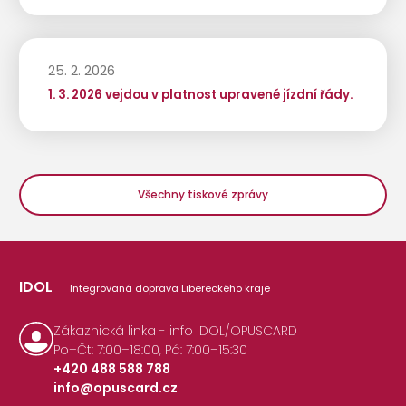
25. 2. 2026
1. 3. 2026 vejdou v platnost upravené jízdní řády.
Všechny tiskové zprávy
IDOL
Integrovaná doprava Libereckého kraje
Zákaznická linka - info IDOL/OPUSCARD
Po–Čt: 7:00–18:00, Pá: 7:00–15:30
+420 488 588 788
info@opuscard.cz
|