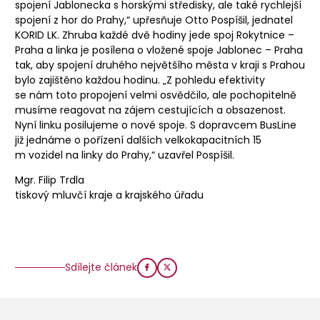
spojení Jablonecka s horskými středisky, ale také rychlejší
spojení z hor do Prahy,“ upřesňuje Otto Pospíšil, jednatel
KORID LK. Zhruba každé dvě hodiny jede spoj Rokytnice –
Praha a linka je posílena o vložené spoje Jablonec – Praha
tak, aby spojení druhého největšího města v kraji s Prahou
bylo zajištěno každou hodinu. „Z pohledu efektivity
se nám toto propojení velmi osvědčilo, ale pochopitelně
musíme reagovat na zájem cestujících a obsazenost.
Nyní linku posilujeme o nové spoje. S dopravcem BusLine
již jednáme o pořízení dalších velkokapacitních 15
m vozidel na linky do Prahy,“ uzavřel Pospíšil.
Mgr. Filip Trdla
tiskový mluvčí kraje a krajského úřadu
Sdílejte článek