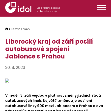
Přeskočit na obsah
Vše o veřejné dopravě
v Libereckém kraji
Tiskové zprávy
Liberecký kraj od září posílí
autobusové spojení
Jablonce s Prahou
30. 8. 2023
V neděli 3. září vejdou v platnost změny jízdních řádů
autobusových linek. Největší změnou je posílení
autobusové linky 900 mezi Jabloncem a Prahou o dva
páry spojů v pracovní dny a jeden pár v neděli.