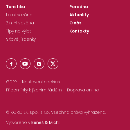
Turistika
Poradna
Letní sezóna
Aktuality
Zimní sezóna
O nás
Tipy na výlet
Kontakty
Síťové jízdenky
GDPR
Nastavení cookies
Připomínky k jízdním řádům
Doprava online
© KORID LK, spol. s r.o., Všechna práva vyhrazena.
Vytvořeno v
Beneš & Michl