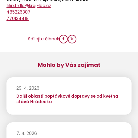
filip.trdla@kraj-lbc.cz
485226307
770134419
Sdílejte článek
Mohlo by Vás zajímat
29. 4. 2026
Další oblastí poptávkové dopravy se od května
stává Hrádecko
7. 4. 2026