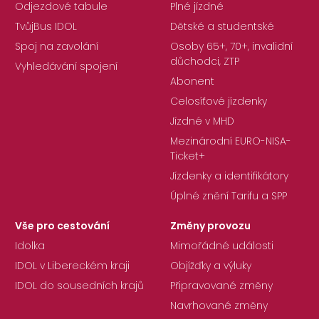
Odjezdové tabule
Plné jízdné
TvůjBus IDOL
Dětské a studentské
Spoj na zavolání
Osoby 65+, 70+, invalidní
důchodci, ZTP
Vyhledávání spojení
Abonent
Celosíťové jízdenky
Jízdné v MHD
Mezinárodní EURO-NISA-
Ticket+
Jízdenky a identifikátory
Úplné znění Tarifu a SPP
Vše pro cestování
Změny provozu
Idolka
Mimořádné události
IDOL v Libereckém kraji
Objížďky a výluky
IDOL do sousedních krajů
Připravované změny
Navrhované změny