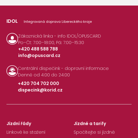
IDOL
Integrovaná doprava Libereckého kraje
Zákaznická linka - info IDOL/OPUSCARD
Po–Čt: 7:00–18:00, Pá: 7:00–15:30
+420 488 588 788
info@opuscard.cz
|
Centrální dispečink - dopravní informace
Denně od 4:00 do 24:00
+420 704 702 000
dispecink@korid.cz
|
Jízdní řády
Jízdné a tarify
Linkové ke stažení
Spočítejte si jízdné