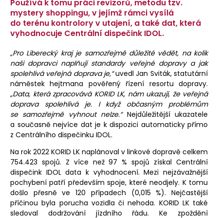
Používá k tomu práci revizorů, metodu tzv.
mystery shoppingu, v jejímž rámci vysílá
do terénu kontrolory v utajení, a také dat, která
vyhodnocuje Centrální dispečink IDOL.
„Pro Liberecký kraj je samozřejmě důležité vědět, na kolik
naši dopravci naplňují standardy veřejné dopravy a jak
spolehlivá veřejná doprava je,“
uvedl Jan Sviták, statutární
náměstek hejtmana pověřený řízení resortu dopravy.
„Data, která zpracovává KORID LK, nám ukazují, že veřejná
doprava spolehlivá je. I když občasným problémům
se samozřejmě vyhnout nelze.“
Nejdůležitější ukazatele
a současně nejvíce dat je k dispozici automaticky přímo
z Centrálního dispečinku IDOL.
Na rok 2022 KORID LK naplánoval v linkové dopravě celkem
754.423 spojů. Z více než 97 % spojů získal Centrální
dispečink IDOL data k vyhodnocení. Mezi nejzávažnější
pochybení patří především spoje, které neodjely. K tomu
došlo přesně ve 120 případech (0,015 %). Nejčastější
příčinou byla porucha vozidla či nehoda. KORID LK také
sledoval dodržování jízdního řádu. Ke zpoždění