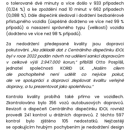
o tolerované dvě minuty a více došlo v 933 případech
(0,124 %) a ke zpoždění nad 10 minut v 662 případech
(0,088 %). Dále dispečink sledoval i dodržení bezbariérově
přístupného vozidla (úspěšně dodrženo ve více než 99 %
případů) a nasazení správného typu (velikosti) vozidla
(dodrženo ve více než 98 % případů).
Za nedodržení předepsané kvality jsou dopravci
pokutováni.
„Na základě dat z Centrálního dispečinku IDOL
byl v roce 2022 podán návrh na udělení sankcí dopravcům
v celkové výši 2.947.000 korun,“
přiblížil Otto Pospíšil,
jednatel společnosti KORID LK.
„Naším cílem
ale pochopitelně není udělit co nejvíce pokut,
ale ve spolupráci s dopravci zlepšovat kvalitu veřejné
dopravy, a tu prezentovat jako spolehlivou.“
Kontrola kvality probíhá také přímo ve vozidlech.
Zkontrolováno bylo 356 vozů autobusových dopravců.
Revizoři a dispečeři Centrálního dispečinku IDOL rovněž
provedli 241 kontrol u drážních dopravců. Z těchto 597
kontrol bylo zjištěno 105 nedostatků. Nejčastěji
se opakujícím hrubým pochybením je nedodržení design