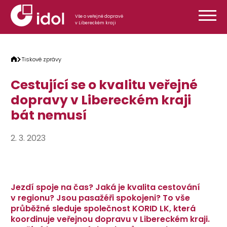
Přeskočit na obsah
Vše o veřejné dopravě
v Libereckém kraji
Tiskové zprávy
Cestující se o kvalitu veřejné
dopravy v Libereckém kraji
bát nemusí
2. 3. 2023
Jezdí spoje na čas? Jaká je kvalita cestování
v regionu? Jsou pasažéři spokojeni? To vše
průběžné sleduje společnost KORID LK, která
koordinuje veřejnou dopravu v Libereckém kraji.