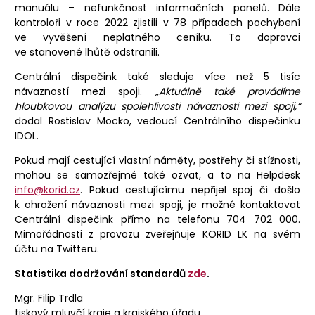
manuálu – nefunkčnost informačních panelů. Dále
kontroloři v roce 2022 zjistili v 78 případech pochybení
ve vyvěšení neplatného ceníku. To dopravci
ve stanovené lhůtě odstranili.
Centrální dispečink také sleduje více než 5 tisíc
návazností mezi spoji.
„Aktuálně také provádíme
hloubkovou analýzu spolehlivosti návazností mezi spoji,“
dodal Rostislav Mocko, vedoucí Centrálního dispečinku
IDOL.
Pokud mají cestující vlastní náměty, postřehy či stížnosti,
mohou se samozřejmé také ozvat, a to na Helpdesk
info@korid.cz
. Pokud cestujícímu nepřijel spoj či došlo
k ohrožení návaznosti mezi spoji, je možné kontaktovat
Centrální dispečink přímo na telefonu 704 702 000.
Mimořádnosti z provozu zveřejňuje KORID LK na svém
účtu na Twitteru.
Statistika dodržování standardů
zde
.
Mgr. Filip Trdla
tiskový mluvčí kraje a krajského úřadu