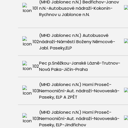
(MHD Jablonec n.N.) Bedřichov-Janov
101
n.N.-Autobusové nádraží-Kokonín-
Rychnov u Jablonce n.N.
(MHD Jablonec n.N.) Autobusové
102
nádraží-Náměstí Boženy Němcové-
Jabl. Paseky,ELP
Pec p.Sněžkou-Janské Lázně-Trutnov-
102
Nová Paka-Jičín-Praha
(MHD Jablonec n.N.) Horní Proseč-
103
Nemocniční-Aut. nádraží-Novoveská-
Paseky, ELP A ZPĚT
(MHD Jablonec n.N.) Horní Proseč-
103
Nemocniční-Aut. nádraží-Novoveská-
Paseky, ELP-Jindřichov