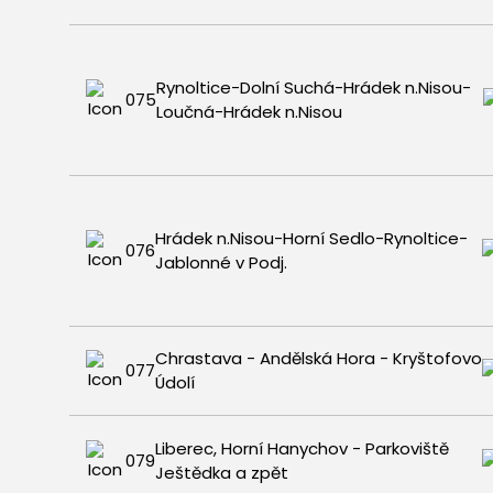
Rynoltice-Dolní Suchá-Hrádek n.Nisou-
075
Loučná-Hrádek n.Nisou
Hrádek n.Nisou-Horní Sedlo-Rynoltice-
076
Jablonné v Podj.
Chrastava - Andělská Hora - Kryštofovo
077
Údolí
Liberec, Horní Hanychov - Parkoviště
079
Ještědka a zpět