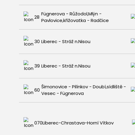
Fügnerova - Růžodol,Mlýn -
28
Pavlovice,křižovatka - Radčice
30
Liberec - Stráž n.Nisou
39
Liberec - Stráž n.Nisou
Šimonovice - Pilínkov - Doubí,sídliště -
60
Vesec - Fügnerova
070
Liberec-Chrastava-Horní Vítkov