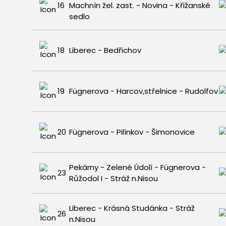
16
Machnín žel. zast. - Novina - Křižanské
sedlo
18
Liberec - Bedřichov
19
Fügnerova - Harcov,střelnice - Rudolfov
20
Fügnerova - Pilínkov - Šimonovice
Pekárny - Zelené Údolí - Fügnerova -
23
Růžodol I - Stráž n.Nisou
Liberec - Krásná Studánka - Stráž
26
n.Nisou