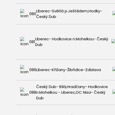
Liberec-Světlá p.Ještědem,Hodky-
080
Český Dub
Liberec- Hodkovice n.Mohelkou- Český
081
Dub
086
Liberec-Křižany-Žibřidice-Zdislava
Český Dub- Bílá,Hradčany- Hodkovice
088
n.Mohelkou - Liberec,OC Nisa- Český
Dub