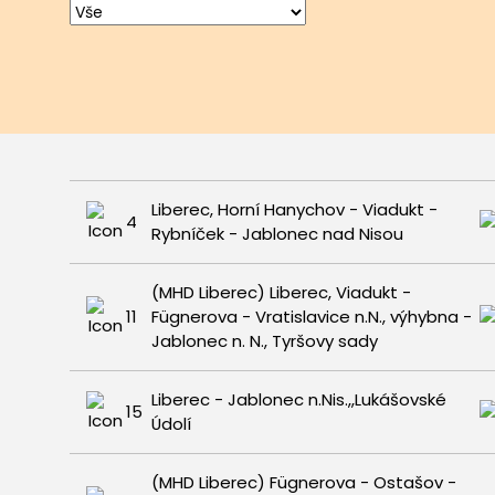
Liberec, Horní Hanychov - Viadukt -
4
Rybníček - Jablonec nad Nisou
(MHD Liberec) Liberec, Viadukt -
11
Fügnerova - Vratislavice n.N., výhybna -
Jablonec n. N., Tyršovy sady
Liberec - Jablonec n.Nis.,,Lukášovské
15
Údolí
(MHD Liberec) Fügnerova - Ostašov -