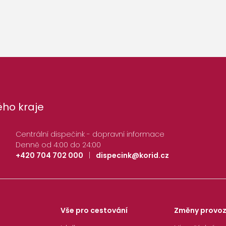
ho kraje
Centrální dispečink - dopravní informace
Denně od 4:00 do 24:00
+420 704 702 000
|
dispecink@korid.cz
Vše pro cestování
Změny provo