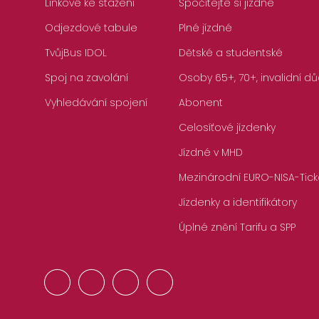
Linkové ke stažení
Spočítejte si jízdné
Odjezdové tabule
Plné jízdné
TvůjBus IDOL
Dětské a studentské
Spoj na zavolání
Osoby 65+, 70+, invalidní dů
Vyhledávání spojení
Abonent
Celosíťové jízdenky
Jízdné v MHD
Mezinárodní EURO-NISA-Tick
Jízdenky a identifikátory
Úplné znění Tarifu a SPP