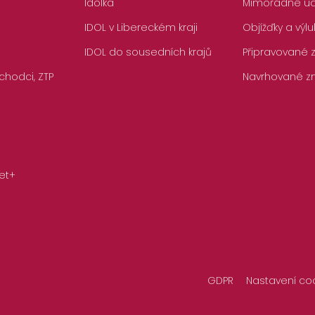
Idolka
Mimořádné ud
IDOL v Libereckém kraji
Objížďky a výlu
IDOL do sousedních krajů
Připravované
chodci, ZTP
Navrhované z
et+
GDPR
Nastavení co