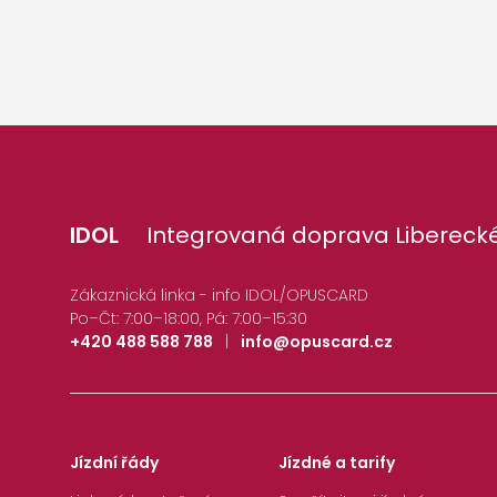
IDOL
Integrovaná doprava Liberecké
Zákaznická linka - info IDOL/OPUSCARD
Po–Čt: 7:00–18:00, Pá: 7:00–15:30
+420 488 588 788
|
info@opuscard.cz
Jízdní řády
Jízdné a tarify