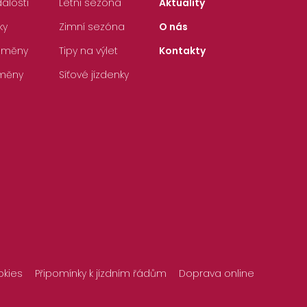
álosti
Letní sezóna
Aktuality
ky
Zimní sezóna
O nás
 změny
Tipy na výlet
Kontakty
měny
Síťové jízdenky
okies
Připomínky k jízdním řádům
Doprava online