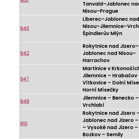
900
Tanvald–Jablonec na
Nisou–Prague
Liberec–Jablonec na
Nisou–Jilemnice–Vrch
940
Špindlerův Mlýn
Rokytnice nad Jizero–
942
Jablonec nad Nisou–
Harrachov
Martinice v Krkonošíc
Jilemnice – Hrabačov
947
Vítkovice – Dolní Mís
Horní Mísečky
Jilemnice – Benecko –
949
Vrchlabí
Rokytnice nad Jizero 
Jablonec nad Jizero – 
951
– Vysoké nad Jizero –
Bozkov – Semily