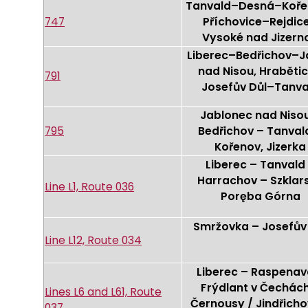
Tanvald–Desná–Koře
747
Příchovice–Rejdic
Vysoké nad Jizern
Liberec–Bedřichov–J
nad Nisou, Hraběti
791
Josefův Důl–Tanva
Jablonec nad Niso
795
Bedřichov – Tanval
Kořenov, Jizerka
Liberec – Tanvald
Harrachov – Szklar
Line L1, Route 036
Poręba Górna
Smržovka – Josefův
Line L12, Route 034
Liberec – Raspenav
Frýdlant v Čechác
Lines L6 and L61, Route
Černousy / Jindřicho
037