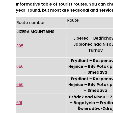
Informative table of tourist routes. You can c
year-round, but most are seasonal and servic
Route
Route number
JIZERA MOUNTAINS
Liberec – Bedřicho
Jablonec nad Niso
395
Turnov
Frýdlant – Raspena
650
Hejnice – Bílý Potok p
– Smědava
Frýdlant – Raspena
650
Hejnice – Bílý Potok p
– Smědava
Hrádek nad Nisou – Z
691
– Bogatynia – Frýdla
Świeradów-Zdró