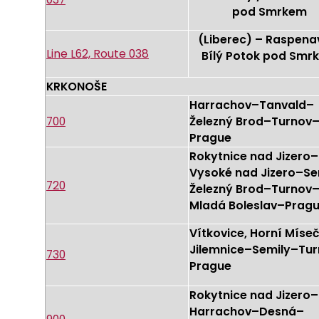
pod Smrkem
(Liberec) – Raspena
Line L62, Route 038
Bílý Potok pod Smr
KRKONOŠE
Harrachov–Tanvald–
700
Železný Brod–Turnov
Prague
Rokytnice nad Jizero–
Vysoké nad Jizero–Se
720
Železný Brod–Turnov
Mladá Boleslav–Prag
Vítkovice, Horní Míse
Jilemnice–Semily–Tu
730
Prague
Rokytnice nad Jizero–
Harrachov–Desná–