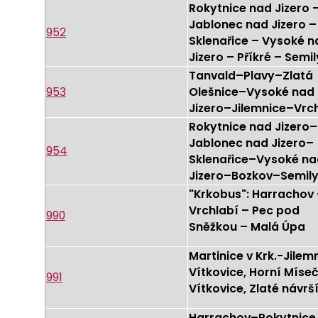
Rokytnice nad Jizero 
Jablonec nad Jizero –
952
Sklenařice – Vysoké n
Jizero – Příkré – Semil
Tanvald–Plavy–Zlatá
953
Olešnice–Vysoké nad
Jizero–Jilemnice–Vrc
Rokytnice nad Jizero–
Jablonec nad Jizero–
954
Sklenařice–Vysoké na
Jizero–Bozkov–Semil
"Krkobus": Harrachov
Vrchlabí – Pec pod
990
Sněžkou – Malá Úpa
Martinice v Krk.-Jilem
Vítkovice, Horní Míse
991
Vítkovice, Zlaté návrš
Harrachov–Rokytnice