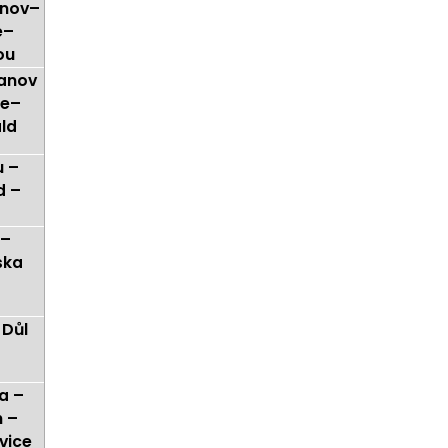
nov–
e–
ou
anov
ce–
ld
u –
d –
 –
ska
 Důl
a –
h –
vice