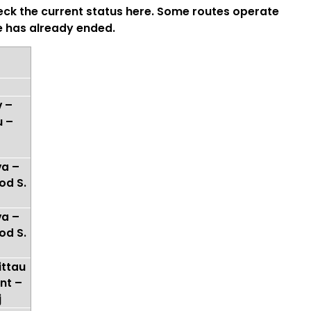
heck the current status here. Some routes operate
e has already ended.
v –
u –
va –
od S.
va –
od S.
ittau
nt –
j