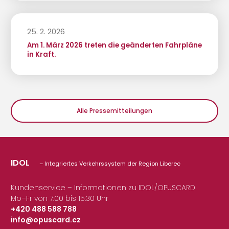
25. 2. 2026
Am 1. März 2026 treten die geänderten Fahrpläne
in Kraft.
Alle Pressemitteilungen
IDOL
– Integriertes Verkehrssystem der Region Liberec
Kundenservice – Informationen zu IDOL/OPUSCARD
Mo–Fr von 7:00 bis 15:30 Uhr
+420 488 588 788
info@opuscard.cz
|