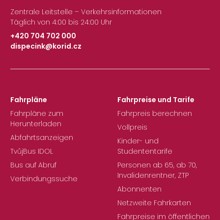
Zentrale Leitstelle – Verkehrsinformationen
Täglich von 4:00 bis 24:00 Uhr
+420 704 702 000
dispecink@korid.cz
|
Fahrpläne
Fahrpreise und Tarife
Fahrpläne zum
Fahrpreis berechnen
Herunterladen
Vollpreis
Abfahrtsanzeigen
Kinder- und
TvůjBus IDOL
Studententarife
Bus auf Abruf
Personen ab 65, ab 70,
Invalidenrentner, ZTP
Verbindungssuche
Abonnenten
Netzweite Fahrkarten
Fahrpreise im öffentlichen