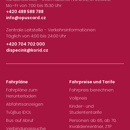
Mo–Fr von 7:00 bis 15:30 Uhr
+420 488 588 788
info@opuscard.cz
|
Zentrale Leitstelle – Verkehrsinformationen
Täglich von 4:00 bis 24:00 Uhr
+420 704 702 000
dispecink@korid.cz
|
Fahrpläne
Fahrpreise und Tarife
Fahrpläne zum
Fahrpreis berechnen
Herunterladen
Vollpreis
Abfahrtsanzeigen
Kinder- und
TvůjBus IDOL
Studententarife
Bus auf Abruf
Personen ab 65, ab 70,
Invalidenrentner, ZTP
Verbindungssuche