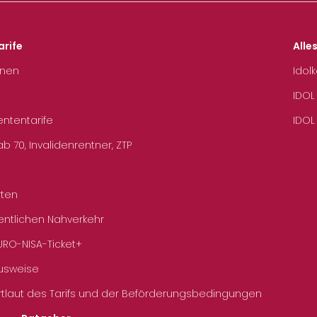
arife
Alle
hnen
Idol
IDOL
ententarife
IDOL
b 70, Invalidenrentner, ZTP
rten
entlichen Nahverkehr
URO-NISA-Ticket+
Ausweise
rtlaut des Tarifs und der Beförderungsbedingungen