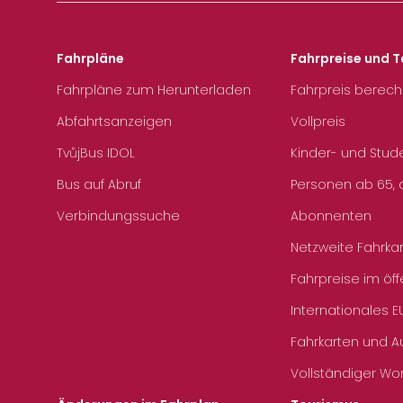
Fahrpläne
Fahrpreise und T
Fahrpläne zum Herunterladen
Fahrpreis berec
Abfahrtsanzeigen
Vollpreis
TvůjBus IDOL
Kinder- und Stud
Bus auf Abruf
Personen ab 65, a
Verbindungssuche
Abonnenten
Netzweite Fahrka
Fahrpreise im öff
Internationales E
Fahrkarten und 
Vollständiger Wo