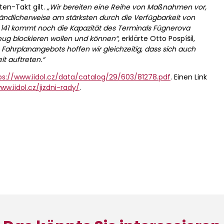
en-Takt gilt.
„Wir bereiten eine Reihe von Maßnahmen vor,
ändlicherweise am stärksten durch die Verfügbarkeit von
e 141 kommt noch die Kapazität des Terminals Fügnerova
zeug blockieren wollen und können“,
erklärte Otto Pospíšil,
 Fahrplanangebots hoffen wir gleichzeitig, dass sich auch
t auftreten.“
ps://www.iidol.cz/data/catalog/29/603/81278.pdf
. Einen Link
ww.iidol.cz/jizdni-rady/
.