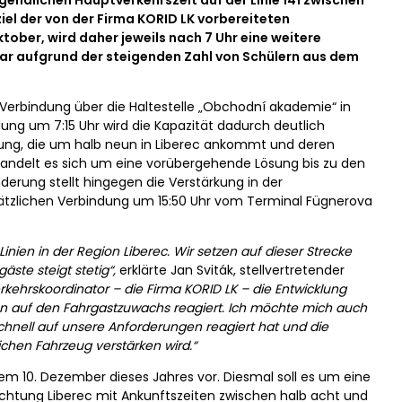
ndlichen Hauptverkehrszeit auf der Linie 141 zwischen
iel der von der Firma KORID LK vorbereiteten
ober, wird daher jeweils nach 7 Uhr eine weitere
ar aufgrund der steigenden Zahl von Schülern aus dem
 Verbindung über die Haltestelle „Obchodní akademie“ in
ng um 7:15 Uhr wird die Kapazität dadurch deutlich
ndung, die um halb neun in Liberec ankommt und deren
t handelt es sich um eine vorübergehende Lösung bis zu den
rung stellt hingegen die Verstärkung in der
sätzlichen Verbindung um 15:50 Uhr vom Terminal Fügnerova
Linien in der Region Liberec. Wir setzen auf dieser Strecke
ste steigt stetig“,
erklärte Jan Sviták, stellvertretender
erkehrskoordinator – die Firma KORID LK – die Entwicklung
en auf den Fahrgastzuwachs reagiert. Ich möchte mich auch
schnell auf unsere Anforderungen reagiert hat und die
chen Fahrzeug verstärken wird.“
m 10. Dezember dieses Jahres vor. Diesmal soll es um eine
ichtung Liberec mit Ankunftszeiten zwischen halb acht und