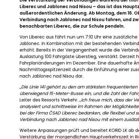
Die Verstärkung der Verbindungen während der morge
Liberec und Jablonec nad Nisou – das ist das Hauptz
außerordentlichen Änderung. Ab Montag, dem 16. Okt
Verbindung nach Jablonec nad Nisou fahren, und zw
benachbarten Liberec, die zur Schule pendeln.
Von Liberec aus fährt nun um 7:10 Uhr eine zusätzliche
Jablonec. In Kombination mit der bestehenden Verbindu
erhöht. Bereits in der Vergangenheit wurde die Verbi
Auslastung 100 Fahrgäste überstieg, verstärkt. Derzei
Fahrplanänderungen im Dezember. Eine dauerhafte Ände
Nachmittagsspitzenzeit durch die Einführung einer zu
nach Jablonec nad Nisou dar.
„Die Linie 141 gehört zu den am stärksten frequentierten 
überwiegend 15-Meter-Busse ein, und die Zahl der Fahrgä
Leiter des Ressorts Verkehr.
„Ich freue mich, dass der V
analysiert und schrittweise im Rahmen der Möglichkeit
bei der Firma ČSAD Liberec bedanken, die flexibel und 
Verbindung nach Jablonec nad Nisou mit einem zusätzli
Weitere Anpassungen prüft und bereitet KORID LK ab de
Verstärkung der morgendlichen Hauptverkehrszeit in R