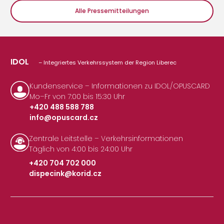
Alle Pressemitteilungen
IDOL
– Integriertes Verkehrssystem der Region Liberec
Kundenservice – Informationen zu IDOL/OPUSCARD
Mo–Fr von 7:00 bis 15:30 Uhr
+420 488 588 788
info@opuscard.cz
|
Zentrale Leitstelle – Verkehrsinformationen
Täglich von 4:00 bis 24:00 Uhr
+420 704 702 000
dispecink@korid.cz
|