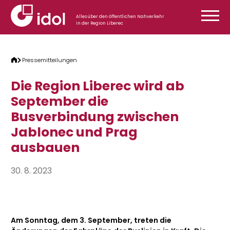
Zum Inhalt springen
Alles über den öffentlichen Nahverkehr
in der Region Liberec
Pressemitteilungen
Die Region Liberec wird ab
September die
Busverbindung zwischen
Jablonec und Prag
ausbauen
30. 8. 2023
Am Sonntag, dem 3. September, treten die