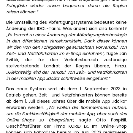
Fahrgäste wieder etwas bequemer durch die Region
reisen können.“
Die Umstellung des Abfertigungssystems bedeutet keine
Änderung des IDOL-Tarifs. Was ändert sich also konkret?
„Es kommt zu einer Änderung der Abfertigungstechnologie
in den öffentlichen Verkehrsmitteln. Dank dieser können
wir den von den Fahrgästen gewünschten Vorverkauf von
Zeit- und Netzfahrkarten im E-Shop einführen“,
fügte Jan
Sviták, der für den Verkehrsbereich zuständige
stellvertretende Landrat der Region Liberec, hinzu.
„Gleichzeitig wird der Verkauf von Zeit- und Netzfahrkarten
in der mobilen App ‚Idolka‘ schrittweise eingeführt.“
Das neue System wird ab dem 1. September 2023 in
Betrieb gehen. Zeit- und Netzfahrkarten können bereits
ab dem 1. Juli dieses Jahres über die mobile App „Idolka“
erworben werden.
„Wir wollen die Sommerferien nutzen,
um die Funktionsfähigkeit der mobilen App, aber auch des
Online-Shops zu überprüfen“,
sagte Otto Pospíšil,
Geschäftsführer der Firma KORID LK. Im Online-Shop
können sich Fahrgäste bereits im Juni 2023 registrieren