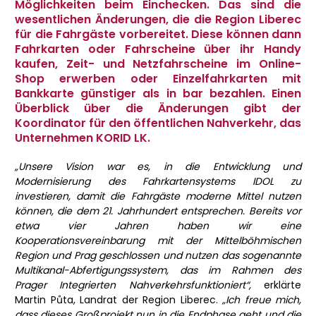
Möglichkeiten beim Einchecken. Das sind die
wesentlichen Änderungen, die die Region Liberec
für die Fahrgäste vorbereitet. Diese können dann
Fahrkarten oder Fahrscheine über ihr Handy
kaufen, Zeit- und Netzfahrscheine im Online-
Shop erwerben oder Einzelfahrkarten mit
Bankkarte günstiger als in bar bezahlen. Einen
Überblick über die Änderungen gibt der
Koordinator für den öffentlichen Nahverkehr, das
Unternehmen KORID LK.
„Unsere Vision war es, in die Entwicklung und
Modernisierung des Fahrkartensystems IDOL zu
investieren, damit die Fahrgäste moderne Mittel nutzen
können, die dem 21. Jahrhundert entsprechen. Bereits vor
etwa vier Jahren haben wir eine
Kooperationsvereinbarung mit der Mittelböhmischen
Region und Prag geschlossen und nutzen das sogenannte
Multikanal-Abfertigungssystem, das im Rahmen des
Prager Integrierten Nahverkehrs
funktioniert“
,
erklärte
Martin Půta, Landrat der Region Liberec.
„Ich freue mich,
dass dieses Großprojekt nun in die Endphase geht und die