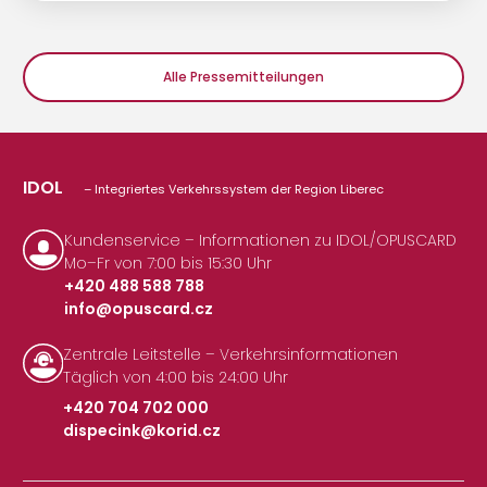
Alle Pressemitteilungen
IDOL
– Integriertes Verkehrssystem der Region Liberec
Kundenservice – Informationen zu IDOL/OPUSCARD
Mo–Fr von 7:00 bis 15:30 Uhr
+420 488 588 788
info@opuscard.cz
|
Zentrale Leitstelle – Verkehrsinformationen
Täglich von 4:00 bis 24:00 Uhr
+420 704 702 000
dispecink@korid.cz
|