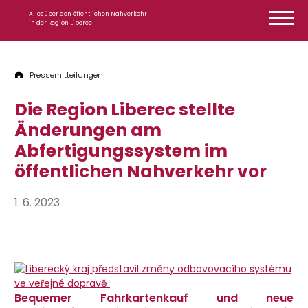
Zum Inhalt springen
Alles über den öffentlichen Nahverkehr
in der Region Liberec
Pressemitteilungen
Die Region Liberec stellte
Änderungen am
Abfertigungssystem im
öffentlichen Nahverkehr vor
1. 6. 2023
Bequemer Fahrkartenkauf und neue