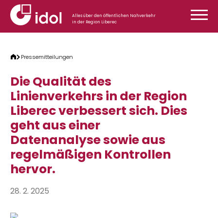
Zum Inhalt springen
Alles über den öffentlichen Nahverkehr
in der Region Liberec
Pressemitteilungen
Die Qualität des
Linienverkehrs in der Region
Liberec verbessert sich. Dies
geht aus einer
Datenanalyse sowie aus
regelmäßigen Kontrollen
hervor.
28. 2. 2025