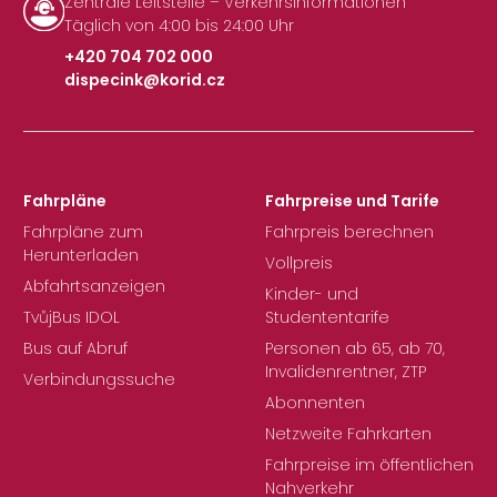
Zentrale Leitstelle – Verkehrsinformationen
Täglich von 4:00 bis 24:00 Uhr
+420 704 702 000
dispecink@korid.cz
|
Fahrpläne
Fahrpreise und Tarife
Fahrpläne zum
Fahrpreis berechnen
Herunterladen
Vollpreis
Abfahrtsanzeigen
Kinder- und
TvůjBus IDOL
Studententarife
Bus auf Abruf
Personen ab 65, ab 70,
Invalidenrentner, ZTP
Verbindungssuche
Abonnenten
Netzweite Fahrkarten
Fahrpreise im öffentlichen
Nahverkehr