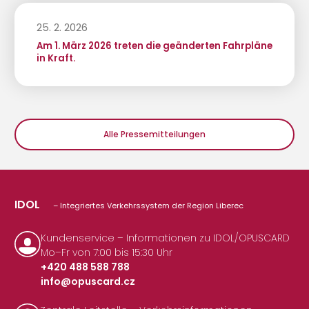
25. 2. 2026
Am 1. März 2026 treten die geänderten Fahrpläne
in Kraft.
Alle Pressemitteilungen
IDOL
– Integriertes Verkehrssystem der Region Liberec
Kundenservice – Informationen zu IDOL/OPUSCARD
Mo–Fr von 7:00 bis 15:30 Uhr
+420 488 588 788
info@opuscard.cz
|