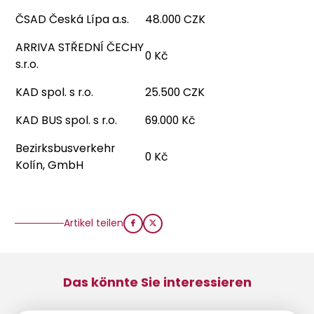
ČSAD Česká Lípa a.s.
48.000 CZK
ARRIVA STŘEDNÍ ČECHY
0 Kč
s.r.o.
KAD spol. s r.o.
25.500 CZK
KAD BUS spol. s r.o.
69.000 Kč
Bezirksbusverkehr
0 Kč
Kolín, GmbH
Artikel teilen
Das könnte Sie interessieren