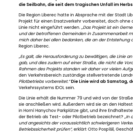
die Seilbahn, die seit dem tragischen Unfall im Herbst
Die Region Liberec hatte in Absprache mit der Stadt Li
Projekt für einen Ersatzverkehr vorbereitet, doch ohne 
Linie nicht eingeführt werden.
„Das Projekt ist ein Geme
und der betroffenen Gemeinden in Zusammenarbeit mit 
mich daher bei allen bedanken, die an der Entstehung d
Region Liberec.
„Es galt, die Herausforderung zu bewältigen, die Linie a
gab, und dies zudem auf einer Straße, die nicht die Vor
Rahmen des Projekts standen wir daher vor vielen Auf
den Verkehrsbereich zuständige stellvertretende Landr
Pilotbetriebs vorbereitet.“
Die Linie wird ab Samstag, de
Verkehrssystems IDOL sein.
Die Linie erhält die Nummer 79 und wird von der Straß
sie anschließen wird. Außerdem wird sie an den Haltest
in Horní Hanychov Parkplätze gibt, und ihre Endhaltest
der Betrieb als Test- oder Pilotbetrieb bezeichnet?
„In 
und angesichts der voraussichtlich schwierigeren Verk
Betriebssicherheit prüfen“,
erklärt Otto Pospíšil, Geschäf