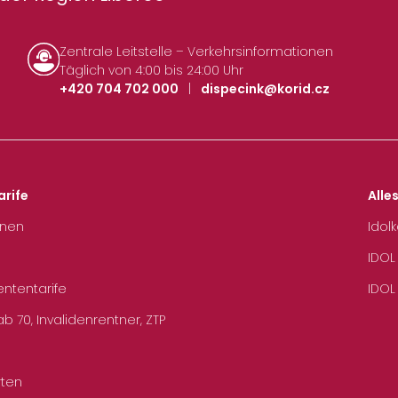
Zentrale Leitstelle – Verkehrsinformationen
Täglich von 4:00 bis 24:00 Uhr
+420 704 702 000
|
dispecink@korid.cz
arife
Alle
hnen
Idol
IDOL
ententarife
IDOL
b 70, Invalidenrentner, ZTP
rten