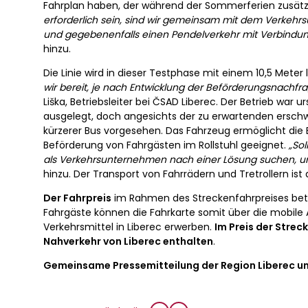
Fahrplan haben, der während der Sommerferien zusätzl
erforderlich sein, sind wir gemeinsam mit dem Verkehrs
und gegebenenfalls einen Pendelverkehr mit Verbindun
hinzu.
Die Linie wird in dieser Testphase mit einem 10,5 Met
wir bereit, je nach Entwicklung der Beförderungsnachfr
Liška, Betriebsleiter bei ČSAD Liberec. Der Betrieb war 
ausgelegt, doch angesichts der zu erwartenden erschw
kürzerer Bus vorgesehen. Das Fahrzeug ermöglicht die 
Beförderung von Fahrgästen im Rollstuhl geeignet.
„So
als Verkehrsunternehmen nach einer Lösung suchen, um
hinzu. Der Transport von Fahrrädern und Tretrollern is
Der Fahrpreis
im Rahmen des Streckenfahrpreises betr
Fahrgäste können die Fahrkarte somit über die mobile A
Verkehrsmittel in Liberec erwerben.
Im Preis der Strec
Nahverkehr von Liberec enthalten
.
Gemeinsame Pressemitteilung der Region Liberec un