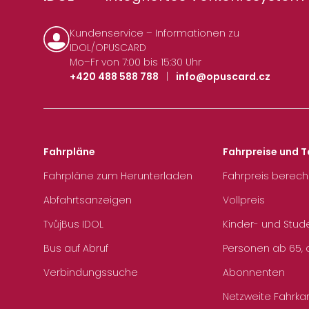
Kundenservice – Informationen zu
IDOL/OPUSCARD
Mo–Fr von 7:00 bis 15:30 Uhr
+420 488 588 788
|
info@opuscard.cz
Fahrpläne
Fahrpreise und T
Fahrpläne zum Herunterladen
Fahrpreis berec
Abfahrtsanzeigen
Vollpreis
TvůjBus IDOL
Kinder- und Stud
Bus auf Abruf
Personen ab 65, a
Verbindungssuche
Abonnenten
Netzweite Fahrka