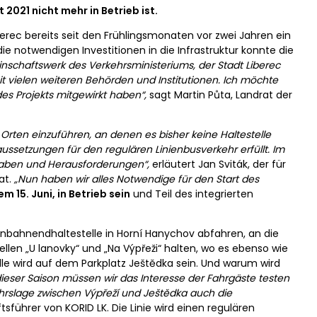
 2021 nicht mehr in Betrieb ist.
berec bereits seit den Frühlingsmonaten vor zwei Jahren ein
die notwendigen Investitionen in die Infrastruktur konnte die
inschaftswerk des Verkehrsministeriums, der Stadt Liberec
vielen weiteren Behörden und Institutionen. Ich möchte
es Projekts mitgewirkt haben“,
sagt Martin Půta, Landrat der
n Orten einzuführen, an denen es bisher keine Haltestelle
aussetzungen für den regulären Linienbusverkehr erfüllt. Im
gaben und Herausforderungen“,
erläutert Jan Sviták, der für
at.
„Nun haben wir alles Notwendige für den Start des
m 15. Juni, in Betrieb sein
und Teil des integrierten
enbahnendhaltestelle in Horní Hanychov abfahren, an die
ellen „U lanovky“ und „Na Výpřeži“ halten, wo es ebenso wie
elle wird auf dem Parkplatz Ještědka sein. Und warum wird
dieser Saison müssen wir das Interesse der Fahrgäste testen
ehrslage zwischen Výpřeží und Ještědka auch die
tsführer von KORID LK. Die Linie wird einen regulären