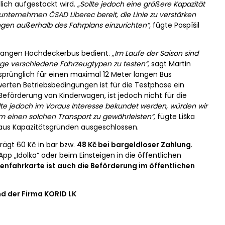
ich aufgestockt wird.
„Sollte jedoch eine größere Kapazität
unternehmen ČSAD Liberec bereit, die Linie zu verstärken
gen außerhalb des Fahrplans einzurichten“,
fügte Pospíšil
er langen Hochdeckerbus bedient.
„Im Laufe der Saison sind
age verschiedene Fahrzeugtypen zu testen“,
sagt Martin
ursprünglich für einen maximal 12 Meter langen Bus
erten Betriebsbedingungen ist für die Testphase ein
Beförderung von Kinderwagen, ist jedoch nicht für die
llte jedoch im Voraus Interesse bekundet werden, würden wir
 einen solchen Transport zu gewährleisten“,
fügte Liška
t aus Kapazitätsgründen ausgeschlossen.
ägt 60 Kč in bar bzw.
48 Kč bei bargeldloser Zahlung
.
pp „Idolka“ oder beim Einsteigen in die öffentlichen
kenfahrkarte ist auch die Beförderung im öffentlichen
d der Firma KORID LK