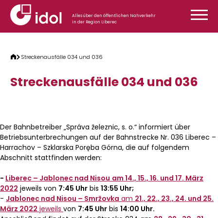
Zum Inhalt springen
Alles über den öffentlichen Nahverkehr
in der Region Liberec
Streckenausfälle 034 und 036
Streckenausfälle 034 und 036
Der Bahnbetreiber „Správa železnic, s. o.“ informiert über
Betriebsunterbrechungen auf der Bahnstrecke Nr. 036 Liberec –
Harrachov – Szklarska Poręba Górna, die auf folgendem
Abschnitt stattfinden werden:
-
Liberec – Jablonec nad Nisou
am 14., 15., 16. und 17. März
2022
jeweils von
7:45 Uhr
bis
13:55 Uhr;
-
Jablonec nad Nisou – Smržovka
am
21., 22., 23., 24. und 25.
März 2022
jeweils
von
7:45 Uhr
bis
14:00 Uhr.