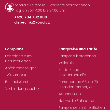
Zentrale Leitstelle – Verkehrsinformationen
Täglich von 4:00 bis 24:00 Uhr
+420 704 702 000
dispecink@korid.cz
|
Fahrpläne
Fahrpreise und Tarife
Fahrpläne zum
Fahrpreis berechnen
Herunterladen
Vollpreis
Abfahrtsanzeigen
Kinder- und
TvůjBus IDOL
Studententarife
Bus auf Abruf
Personen ab 65, ab 70,
Invalidenrentner, ZTP
Verbindungssuche
Abonnenten
Netzweite Fahrkarten
Fahrpreise im öffentlichen