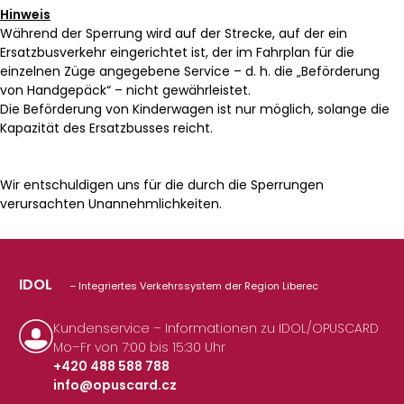
Hinweis
Während der Sperrung wird auf der Strecke, auf der ein
Ersatzbusverkehr eingerichtet ist, der im Fahrplan für die
einzelnen Züge angegebene Service – d. h. die „Beförderung
von Handgepäck“ – nicht gewährleistet.
Die Beförderung von Kinderwagen ist nur möglich, solange die
Kapazität des Ersatzbusses reicht.
Wir entschuldigen uns für die durch die Sperrungen
verursachten Unannehmlichkeiten.
IDOL
– Integriertes Verkehrssystem der Region Liberec
Kundenservice – Informationen zu IDOL/OPUSCARD
Mo–Fr von 7:00 bis 15:30 Uhr
+420 488 588 788
info@opuscard.cz
|