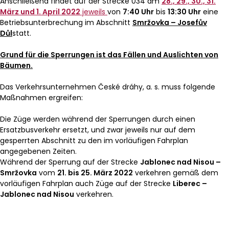
Anschließend findet auf der Strecke 034 am
28., 29., 30., 31.
März und 1. April 2022
jeweils
von
7:40 Uhr
bis
13:30 Uhr
eine
Betriebsunterbrechung im Abschnitt
Smržovka – Josefův
Důl
statt.
Grund für die Sperrungen ist das Fällen und Auslichten von
Bäumen.
Das Verkehrsunternehmen České dráhy, a. s. muss folgende
Maßnahmen ergreifen:
Die Züge werden während der Sperrungen durch einen
Ersatzbusverkehr ersetzt, und zwar jeweils nur auf dem
gesperrten Abschnitt zu den im vorläufigen Fahrplan
angegebenen Zeiten.
Während der Sperrung auf der Strecke
Jablonec nad Nisou –
Smržovka
vom
21. bis 25. März 2022
verkehren gemäß dem
vorläufigen Fahrplan auch Züge auf der Strecke
Liberec –
Jablonec nad Nisou
verkehren.