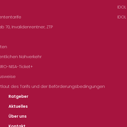
IDOL
ententarife
IDOL
b 70, Invalidenrentner, ZTP
rten
entlichen Nahverkehr
URO-NISA-Ticket+
Ausweise
rtlaut des Tarifs und der Beförderungsbedingungen
Ratgeber
Aktuelles
Über uns
Kontakt