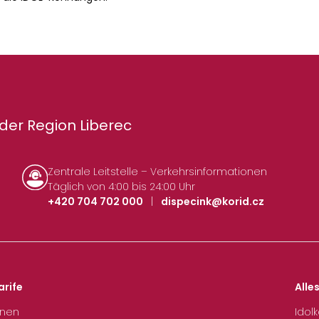
der Region Liberec
Zentrale Leitstelle – Verkehrsinformationen
Täglich von 4:00 bis 24:00 Uhr
+420 704 702 000
|
dispecink@korid.cz
arife
Alle
hnen
Idol