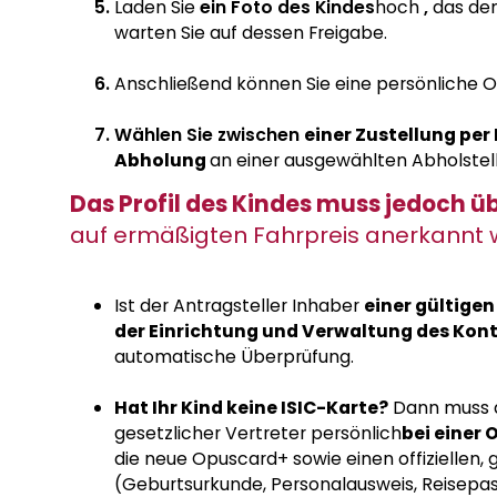
Laden Sie
ein Foto des Kindes
hoch
,
das de
warten Sie auf dessen Freigabe.
Anschließend können
Sie eine persönliche
Wählen Sie zwischen
einer Zustellung per
Abholung
an einer ausgewählten Abholstell
Das Profil des Kindes muss jedoch 
auf ermäßigten Fahrpreis anerkannt 
Ist der Antragsteller Inhaber
einer gültigen
der Einrichtung und Verwaltung des Kon
automatische Überprüfung.
Hat Ihr Kind keine ISIC-Karte?
Dann muss de
gesetzlicher Vertreter
persönlich
bei einer
die neue Opuscard+ sowie einen offiziellen, 
(Geburtsurkunde, Personalausweis, Reisepas