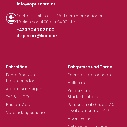
info@opuscard.cz
|
Zentrale Leitstelle – Verkehrsinformationen
Täglich von 4:00 bis 24:00 Uhr
+420 704 702 000
dispecink@korid.cz
|
Fahrpläne
Fahrpreise und Tarife
Fahrpläne zum
Fahrpreis berechnen
Herunterladen
Vollpreis
Abfahrtsanzeigen
Kinder- und
TvůjBus IDOL
Studententarife
Bus auf Abruf
Personen ab 65, ab 70,
Invalidenrentner, ZTP
Verbindungssuche
Abonnenten
Netzweite Fahrkarten