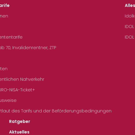
arife
Alle
hnen
Idol
IDOL
ententarife
IDOL
b 70, Invalidenrentner, ZTP
rten
entlichen Nahverkehr
URO-NISA-Ticket+
Ausweise
rtlaut des Tarifs und der Beförderungsbedingungen
Ratgeber
Aktuelles