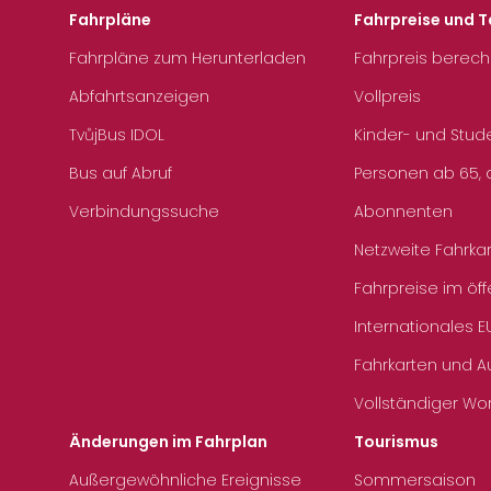
Fahrpläne
Fahrpreise und T
Fahrpläne zum Herunterladen
Fahrpreis berec
Abfahrtsanzeigen
Vollpreis
TvůjBus IDOL
Kinder- und Stud
Bus auf Abruf
Personen ab 65, a
Verbindungssuche
Abonnenten
Netzweite Fahrka
Fahrpreise im öff
Internationales E
Fahrkarten und 
Vollständiger Wo
Änderungen im Fahrplan
Tourismus
Außergewöhnliche Ereignisse
Sommersaison